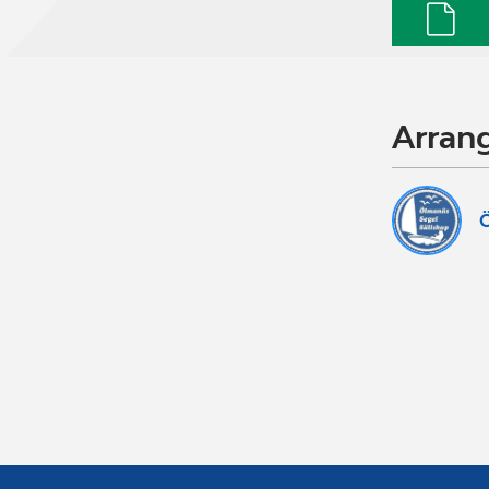
Arran
Ö