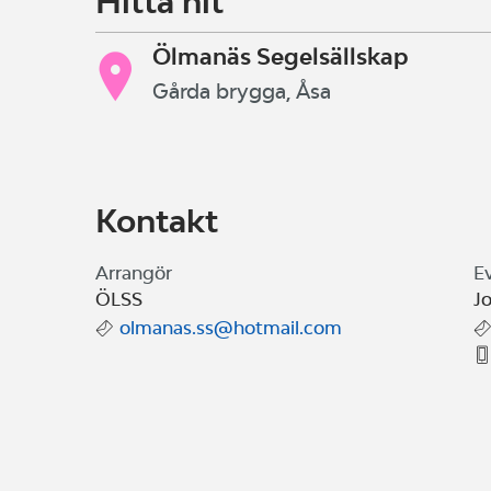
Hitta hit
Ölmanäs Segelsällskap
Gårda brygga, Åsa
Kontakt
Arrangör
E
ÖLSS
J
olmanas.ss@hotmail.com