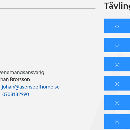
Tävlin
venemangsansvarig
ohan Brorsson
johan@asenseofhome.se
0708182990