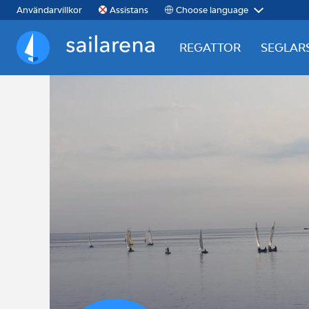
Choose language
Användarvillkor
Assistans
REGATTOR
SEGLAR
Sailarena