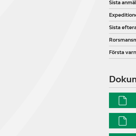
Sista anmä
Expedition
Sista efte
Rorsmans
Första varn
Doku