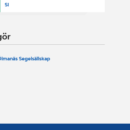
SI
gör
lmanäs Segelsällskap