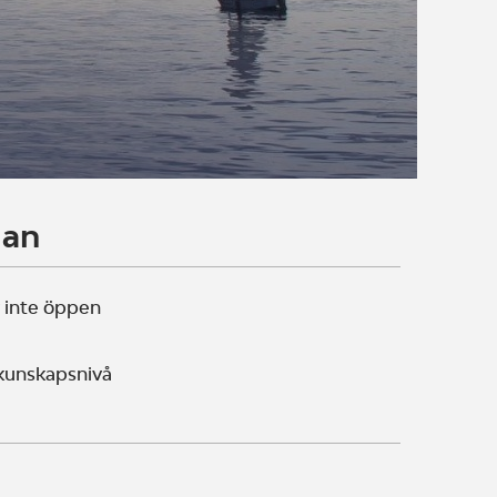
lan
 inte öppen
 kunskapsnivå