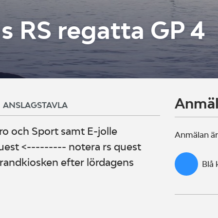
 RS regatta GP 4
Anmä
ANSLAGSTAVLA
ro och Sport samt E-jolle
Anmälan är
est <--------- notera rs quest
strandkiosken efter lördagens
Blå