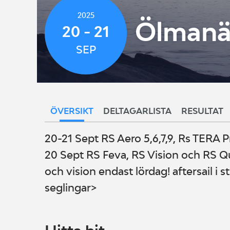
2025
Ölmanäs
20 - 21
SEP
ÖVERSIKT
DELTAGARLISTA
RESULTAT
20-21 Sept RS Aero 5,6,7,9, Rs TERA P
20 Sept RS Feva, RS Vision och RS Qu
och vision endast lördag! aftersail i 
seglingar>