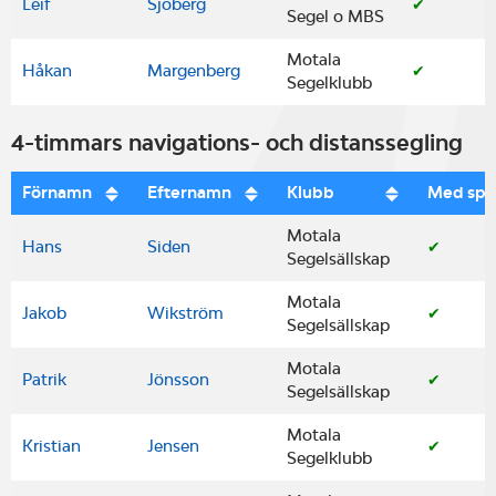
Leif
Sjöberg
✔
Segel o MBS
Motala
Håkan
Margenberg
✔
Segelklubb
4-timmars navigations- och distanssegling
Förnamn
Efternamn
Klubb
Med spi
Motala
Hans
Siden
✔
Segelsällskap
Motala
Jakob
Wikström
✔
Segelsällskap
Motala
Patrik
Jönsson
✔
Segelsällskap
Motala
Kristian
Jensen
✔
Segelklubb