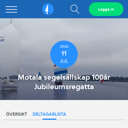
Visa
Logga in
Sailarena
sökfält
2026
11
JUL
Motala segelsällskap 100år
Jubileumsregatta
ÖVERSIKT
DELTAGARLISTA