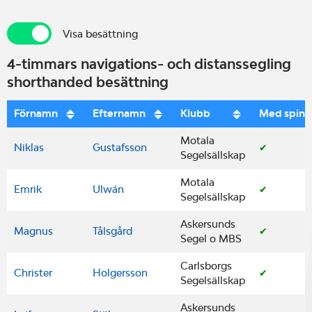
Visa besättning
Visa besättning
4-timmars navigations- och distanssegling
shorthanded besättning
Förnamn
Efternamn
Klubb
Med spinn
Motala
Niklas
Gustafsson
✔
Segelsällskap
Motala
Emrik
Ulwán
✔
Segelsällskap
Askersunds
Magnus
Tålsgård
✔
Segel o MBS
Carlsborgs
Christer
Holgersson
✔
Segelsällskap
Askersunds