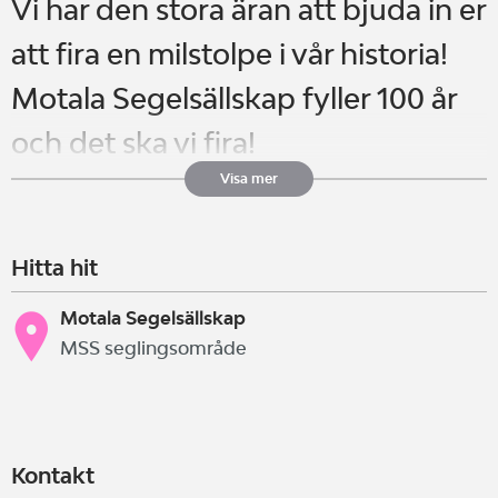
Vi har den stora äran att bjuda in er
att fira en milstolpe i vår historia!
Motala Segelsällskap fyller 100 år
och det ska vi fira!
Vi välkomnar alla seglare att delta i
Visa mer
vårt 100-årsfirande
Hitta hit
Navigationssegling mellan fasta
Motala Segelsällskap
MSS seglingsområde
men valbara märken, längst
distans avverkad på 4 timmar
vinner.
Kontakt