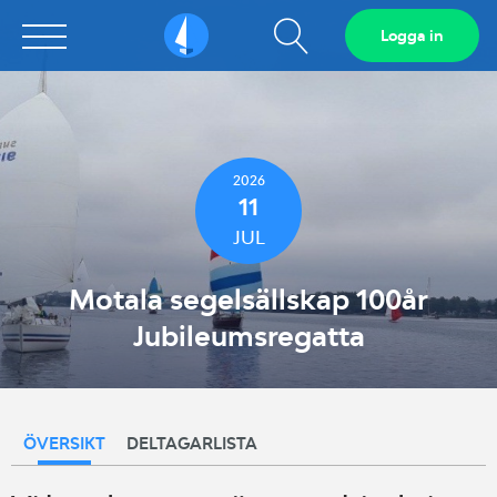
Visa
Logga in
Sailarena
sökfält
2026
11
JUL
Motala segelsällskap 100år
Jubileumsregatta
ÖVERSIKT
DELTAGARLISTA