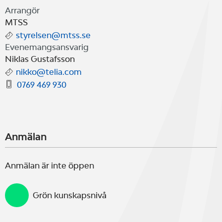
Sträckan räknas om efter SRS.
Arrangör
MTSS
styrelsen@mtss.se
Evenemangsansvarig
Niklas Gustafsson
nikko@telia.com
0769 469 930
Anmälan
Anmälan är inte öppen
Grön kunskapsnivå