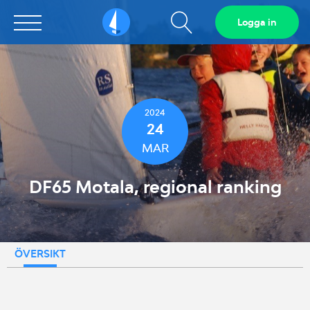
Visa
Logga in
Sailarena
sökfält
2024
24
MAR
DF65 Motala, regional ranking
ÖVERSIKT