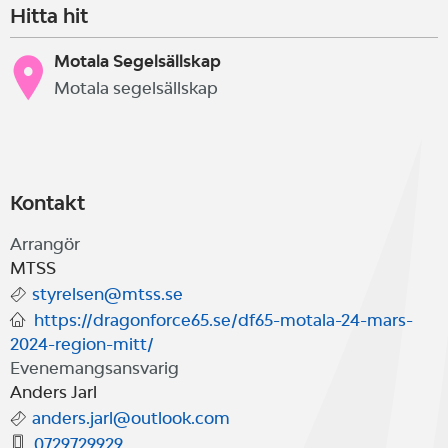
Hitta hit
Motala Segelsällskap
Motala segelsällskap
Kontakt
Arrangör
MTSS
styrelsen@mtss.se
https://dragonforce65.se/df65-motala-24-mars-
2024-region-mitt/
Evenemangsansvarig
Anders Jarl
anders.jarl@outlook.com
0729729929