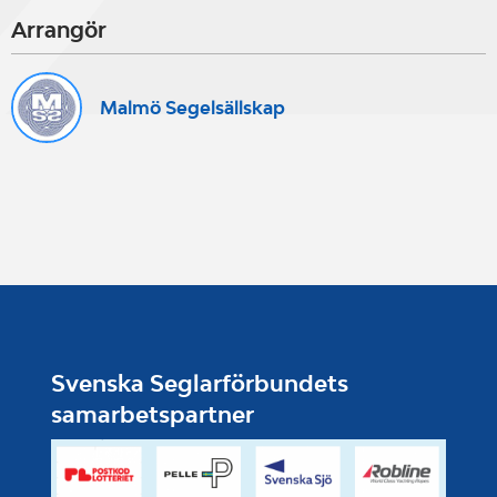
Arrangör
Martin Strandberg - Behöver
Malmö Segelsällskap
knappast någon presentation men
för er som är nya i seglingsvärlden
så har Martin erfarenheter från
både OS och Americas Cup.
Numera på seglingsgymnasiet i
Vellinge.
Svenska Seglarförbundets
samarbetspartner
Martin Krite - Jobbar till vardags
som en av de ansvariga tränarna