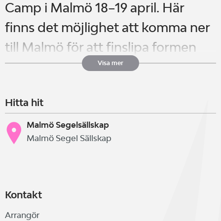
Camp i Malmö 18–19 april. Här
finns det möjlighet att komma ner
till Malmö för att finslipa formen
inför Rikskval1.
Visa mer
Hitta hit
Seglarna kommer delas in i
matchande grupper, det blir ett
Malmö Segelsällskap
Malmö Segel Sällskap
pass på förmiddagen och ett pass
på eftermiddagen respektive dag.
Kontakt
Varm lunch och avslutning med
Arrangör