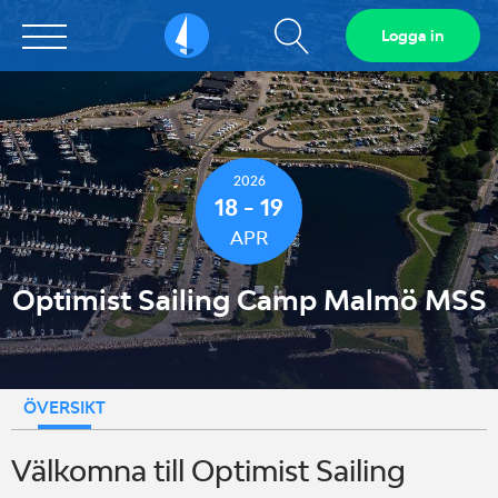
Visa
Logga in
Sailarena
sökfält
2026
18 - 19
APR
Optimist Sailing Camp Malmö MSS
ÖVERSIKT
Välkomna till Optimist Sailing