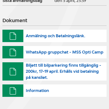
Sista anmälningsdag
den 3 april, 23:59
för att registrera er.
Dokument
Tränare klara för lägret:
Anmälning och Betalningslänk.
Jonathan Röijer - Välmeriterad och
WhatsApp gruppchat - MSS Opti Camp
populär coach från västkusten
Biljett till bilparkering finns tillgänglig -
200kr, 17-19 april. Erhålls vid betalning
Oscar Wallin - Erfaren coach som
på kansliet.
är mycket duktig på de speciella
Information
förutsättningarna som råder i
Öresund.