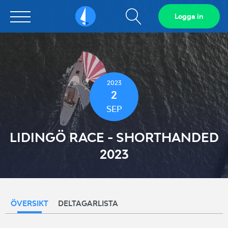
Visa
Logga in
Sailarena
sökfält
2023
2
SEP
LIDINGÖ RACE - SHORTHANDED
2023
ÖVERSIKT
DELTAGARLISTA