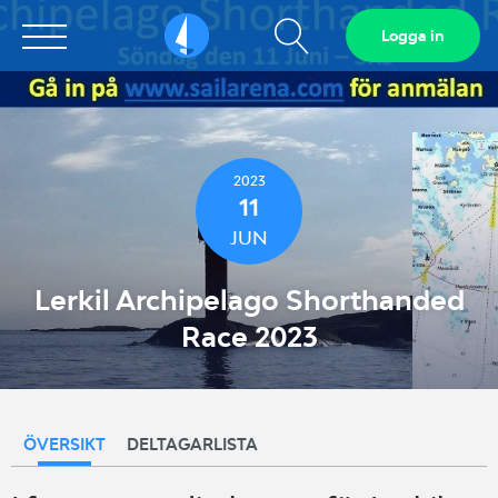
Visa
Logga in
Sailarena
sökfält
2023
11
JUN
Lerkil Archipelago Shorthanded
Race 2023
ÖVERSIKT
DELTAGARLISTA