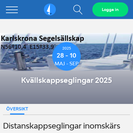
Visa
Logga in
Sailarena
sökfält
2025
28 - 10
MAJ - SEP
Kvällskappseglingar 2025
ÖVERSIKT
Distanskappseglingar inomskärs