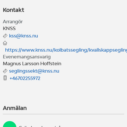
Kontakt
Arrangör
KNSS
kss@knss.nu
https://www.knss.nu/kolbatssegling/kvallskappseglin
Evenemangsansvarig
Magnus Larsson Hoffstein
seglingssekt@knss.nu
+46702255972
Anmälan