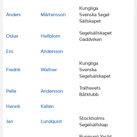
Kungliga
Anders
Mårtensson
Svenska Segel
Sällskapet
Segelsällskapet
Oskar
Hellblom
Gäddviken
Eric
Andersson
Kungliga
Fredrik
Wallner
Svenska
Segelsälskapet
Trälhavets
Pelle
Andersson
Båtklubb
Henrik
Källén
Stockholms
Jan
Lundquist
Segelsällskap
Runmarö Yacht