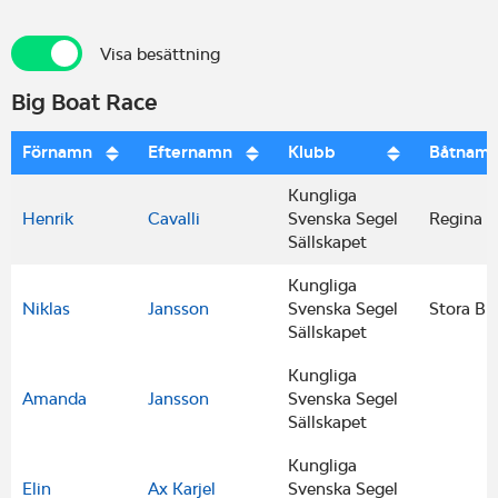
Visa besättning
Visa besättning
Big Boat Race
Förnamn
Efternamn
Klubb
Båtnam
Kungliga
Henrik
Cavalli
Svenska Segel
Regina
Sällskapet
Kungliga
Niklas
Jansson
Svenska Segel
Stora Bl
Sällskapet
Kungliga
Amanda
Jansson
Svenska Segel
Sällskapet
Kungliga
Elin
Ax Karjel
Svenska Segel