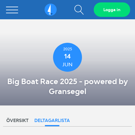
Visa
Logga in
Sailarena
sökfält
2025
14
JUN
Big Boat Race 2025 - powered by
Gransegel
ÖVERSIKT
DELTAGARLISTA