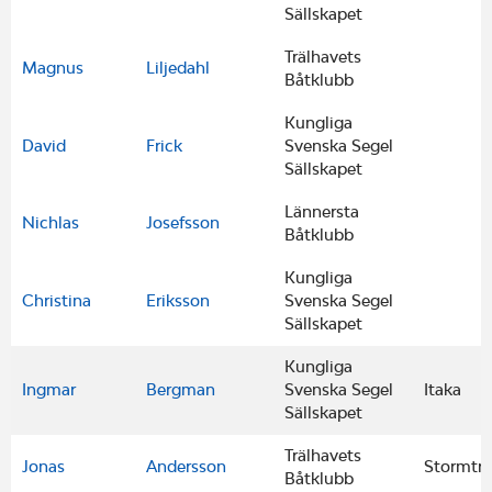
Sällskapet
Trälhavets
Magnus
Liljedahl
Båtklubb
Kungliga
David
Frick
Svenska Segel
Sällskapet
Lännersta
Nichlas
Josefsson
Båtklubb
Kungliga
Christina
Eriksson
Svenska Segel
Sällskapet
Kungliga
Ingmar
Bergman
Svenska Segel
Itaka
Sällskapet
Trälhavets
Jonas
Andersson
Stormtr
Båtklubb