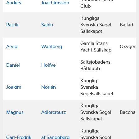
Anders
Joachimsson
Club
Kungliga
Patrik
Salén
Svenska Segel
Ballad
Sällskapet
Gamla Stans
Arvid
Wahlberg
Oxygen
Yacht Sällskap
Saltsjöbadens
Daniel
Holfve
Båtklubb
Kunglig
Joakim
Norlén
Svenska
Segelsällskapet
Kungliga
Magnus
Adlercreutz
Svenska Segel
Bacchan
Sällskapet
Kungliga
Carl-Fredrik
af Sandeberg
Svenska Segel