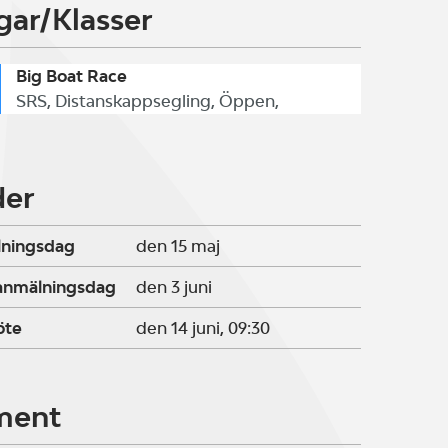
gar/Klasser
Big Boat Race
SRS, Distanskappsegling, Öppen,
der
lningsdag
den 15 maj
ranmälningsdag
den 3 juni
öte
den 14 juni, 09:30
ment