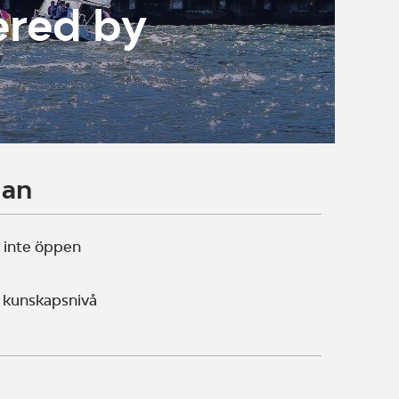
ered by
lan
 inte öppen
 kunskapsnivå