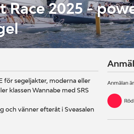
t Race 2025 - pow
gel
Anmä
 för segeljakter, moderna eller
Anmälan är
eller klassen Wannabe med SRS
Röd
g och vänner efteråt i Sveasalen