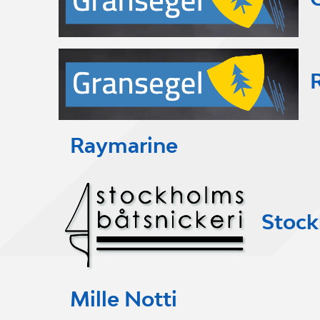
Raymarine
Stock
Mille Notti