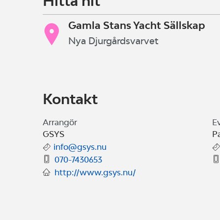
Hitta hit
Gamla Stans Yacht Sällskap
Nya Djurgårdsvarvet
Kontakt
Arrangör
E
GSYS
Pa
info@gsys.nu
070-7430653
http://www.gsys.nu/