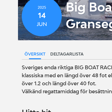
Big Boa
2025
14
Granse
JUN
ÖVERSIKT
DELTAGARLISTA
Sveriges enda riktiga BIG BOAT RACE
klassiska med en längd över 48 fot 
över 1.2 och längd över 40 fot.
Välkänd regattamiddag för besättnin