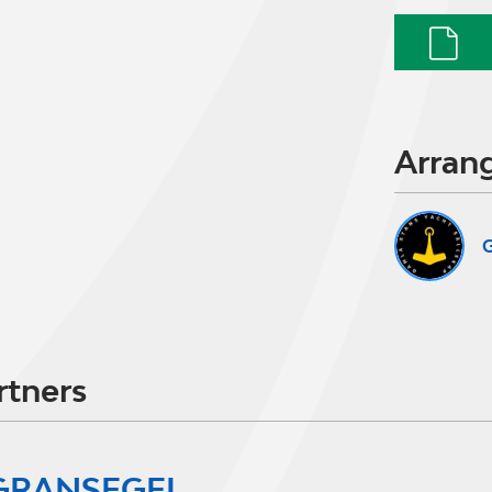
Arran
G
rtners
GRANSEGEL