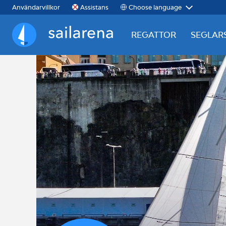
Choose language
Användarvillkor
Assistans
REGATTOR
SEGLAR
Sailarena