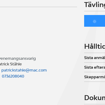
Tävlin
Hållti
Sista anmä
venemangsansvarig
trick Ståhle
Sista efte
patrickstahle@mac.com
0736208040
Skepparm
Doku