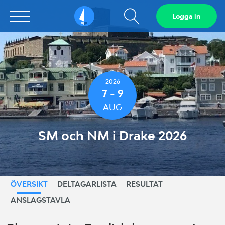
Visa
Logga in
Sailarena
sökfält
2026
7 - 9
AUG
SM och NM i Drake 2026
ÖVERSIKT
DELTAGARLISTA
RESULTAT
ANSLAGSTAVLA