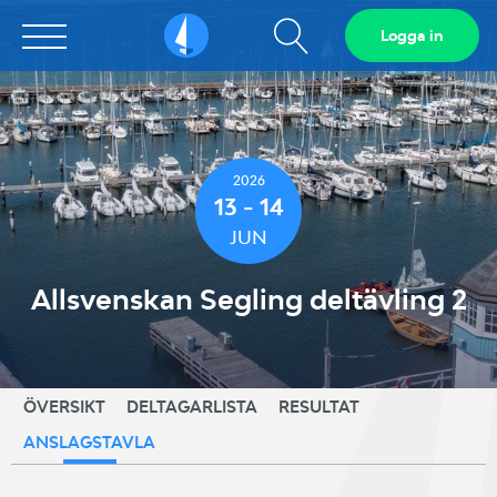
Visa
Logga in
Sailarena
sökfält
2026
13 - 14
JUN
Allsvenskan Segling deltävling 2
ÖVERSIKT
DELTAGARLISTA
RESULTAT
ANSLAGSTAVLA