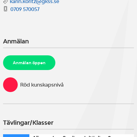
karin.koritz@gkss.se
0709 570057
Anmälan
Anmälan öppen
Röd kunskapsnivå
Tävlingar/Klasser