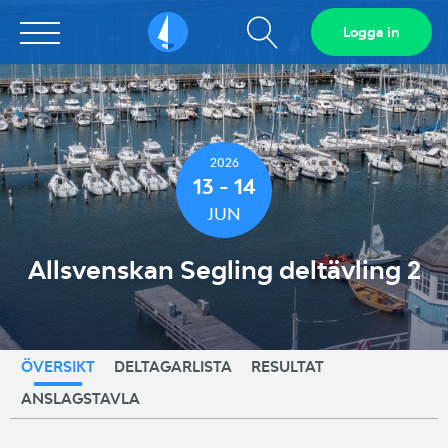
Visa
Logga in
Sailarena
sökfält
2026
13 - 14
JUN
Allsvenskan Segling deltävling 2
ÖVERSIKT
DELTAGARLISTA
RESULTAT
ANSLAGSTAVLA