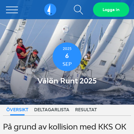
Visa
Logga in
Sailarena
sökfält
2025
6
SEP
Vålön Runt 2025
ÖVERSIKT
DELTAGARLISTA
RESULTAT
På grund av kollision med KKS OK