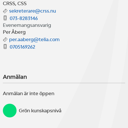
båda seglingarna samtidigt.
CRSS, CSS
sekreterare@crss.nu
Grillning vid klubbhuset efter
073-8283146
målgång.
Evenemangsansvarig
Per Åberg
per.aaberg@telia.com
0705169262
Anmälan
Anmälan är inte öppen
Grön kunskapsnivå