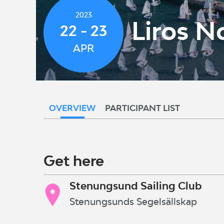
2023
Liros N
22 - 23
APR
OVERVIEW
PARTICIPANT LIST
Get here
Stenungsund Sailing Club
Stenungsunds Segelsällskap