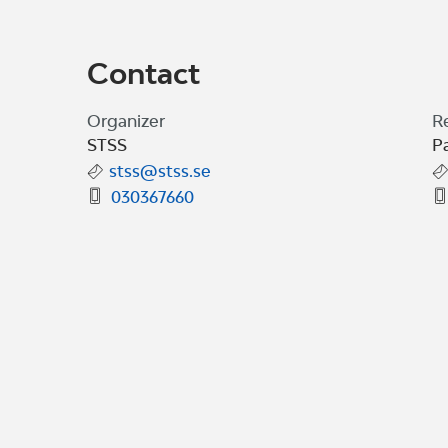
Contact
Organizer
R
STSS
P
stss@stss.se
030367660