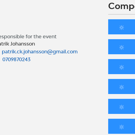
Compe
esponsible for the event
atrik Johansson
patrik.ck.johansson@gmail.com
0709870243