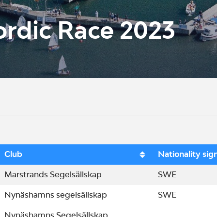
ordic Race 2023
Club
Nationality sig
Marstrands Segelsällskap
SWE
Nynäshamns segelsällskap
SWE
Nynäshamns Segelsällskap