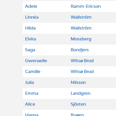
Adele
Ramm-Ericson
Linnéa
Wallström
Hilda
Wallström
Elvira
Mossberg
Saga
Bondjers
Gwenaelle
Witsø Brod
Camille
Witsø Brod
Julia
Nilsson
Emma
Landgren
Alice
Sjösten
Hanna
Buøen