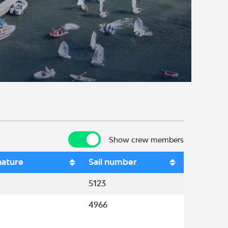
Show crew members
Show crew members
nature
Sail number
5123
4966