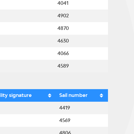
4041
4902
4870
4630
4066
4589
lity signature
Sail number
4419
4569
4806