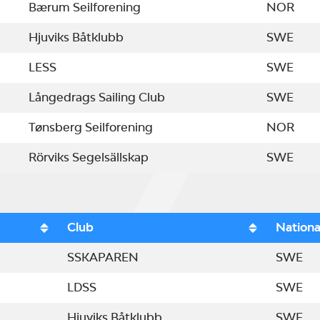
Bærum Seilforening
NOR
Hjuviks Båtklubb
SWE
LESS
SWE
Långedrags Sailing Club
SWE
Tønsberg Seilforening
NOR
Rörviks Segelsällskap
SWE
Club
Nationa
SSKAPAREN
SWE
LDSS
SWE
Hjuviks Båtklubb
SWE