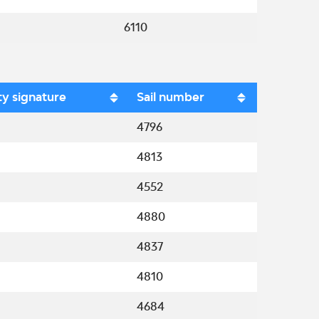
6110
ty signature
Sail number
4796
4813
4552
4880
4837
4810
4684