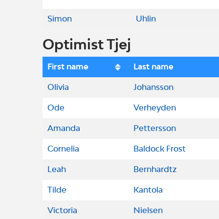
Simon
Uhlin
Optimist Tjej
First name
Last name
Olivia
Johansson
Ode
Verheyden
Amanda
Pettersson
Cornelia
Baldock Frost
Leah
Bernhardtz
Tilde
Kantola
Victoria
Nielsen