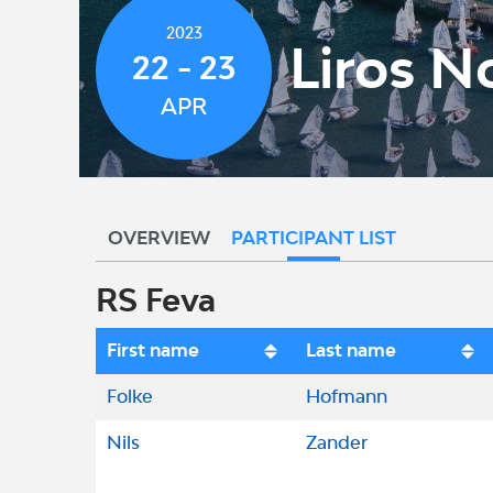
2023
Liros N
22 - 23
APR
OVERVIEW
PARTICIPANT LIST
RS Feva
First name
Last name
Folke
Hofmann
Nils
Zander