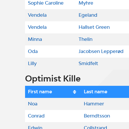
Sophie Caroline
Myhre
Vendela
Egeland
Vendela
Hallset Green
Minna
Thelin
Oda
Jacobsen Lepperød
Lilly
Smidfelt
Optimist Kille
First name
Last name
Noa
Hammer
Conrad
Berndtsson
Edwin
Collstrand