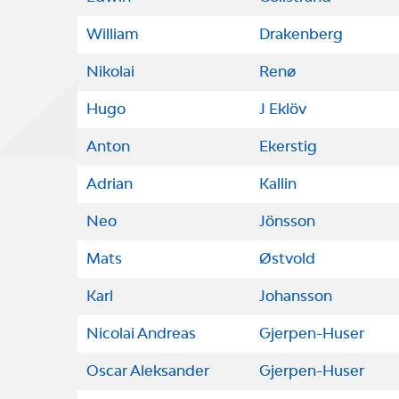
William
Drakenberg
Nikolai
Renø
Hugo
J Eklöv
Anton
Ekerstig
Adrian
Kallin
Neo
Jönsson
Mats
Østvold
Karl
Johansson
Nicolai Andreas
Gjerpen-Huser
Oscar Aleksander
Gjerpen-Huser