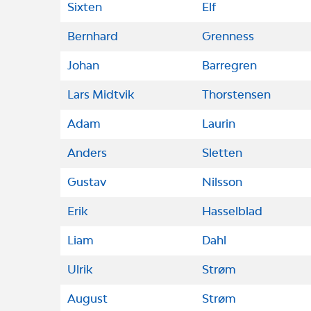
Sixten
Elf
Bernhard
Grenness
Johan
Barregren
Lars Midtvik
Thorstensen
Adam
Laurin
Anders
Sletten
Gustav
Nilsson
Erik
Hasselblad
Liam
Dahl
Ulrik
Strøm
August
Strøm