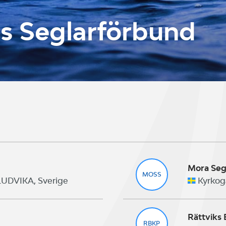
s Seglarförbund
Mora Seg
MOSS
 LUDVIKA, Sverige
Kyrkoga
Rättviks 
RBKP