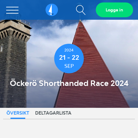
Visa
Logga in
Sailarena
sökfält
2024
21 - 22
SEP
Öckerö Shorthanded Race 2024
ÖVERSIKT
DELTAGARLISTA