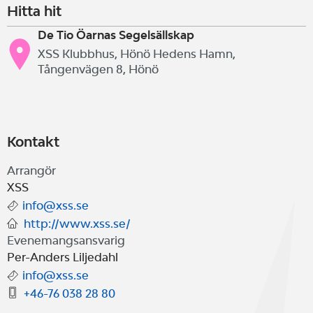
Hitta hit
De Tio Öarnas Segelsällskap
XSS Klubbhus, Hönö Hedens Hamn,
Tångenvägen 8, Hönö
Kontakt
Arrangör
XSS
info@xss.se
http://www.xss.se/
Evenemangsansvarig
Per-Anders Liljedahl
info@xss.se
+46-76 038 28 80