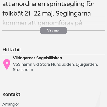
att anordna en sprintsegling för
folkbåt 21–22 maj. Seglingarna
kommer att genomföras på
sprintbana med direktdömning på
Visa mer
Lilla Värtan utanför VSS hamn.
Hitta hit
Medtag egen båt och bered er på
Vikingarnas Segelsällskap
intensiv segling under två dagar.
VSS hamn vid Stora Hundudden, Djurgården,
Stockholm
Mer information kommer på
vss.nu/kappsegling när det närmar
Kontakt
sig.
Arrangör