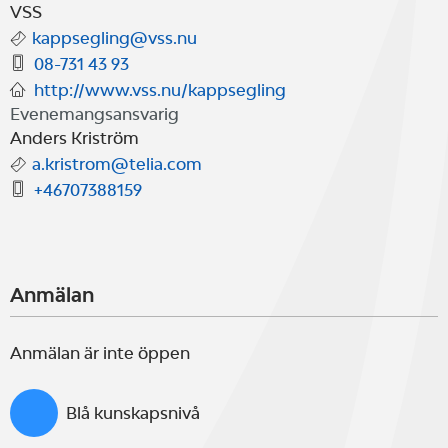
VSS
kappsegling@vss.nu
08-731 43 93
http://www.vss.nu/kappsegling
Evenemangsansvarig
Anders Kriström
a.kristrom@telia.com
+46707388159
Anmälan
Anmälan är inte öppen
Blå kunskapsnivå