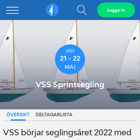
Visa
Logga in
Sailarena
sökfält
2022
21 - 22
MAJ
VSS Sprintsegling
ÖVERSIKT
DELTAGARLISTA
VSS börjar seglingsåret 2022 med