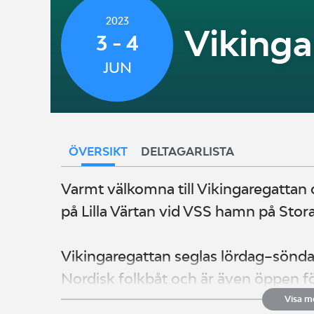
2023
Vikinga
3 - 4
JUN
ÖVERSIKT
DELTAGARLISTA
Varmt välkomna till Vikingaregattan o
på Lilla Värtan vid VSS hamn på Sto
Vikingaregattan seglas lördag–sönda
Nordisk folkbåt och är även öppen fö
anmälda.
Visa m