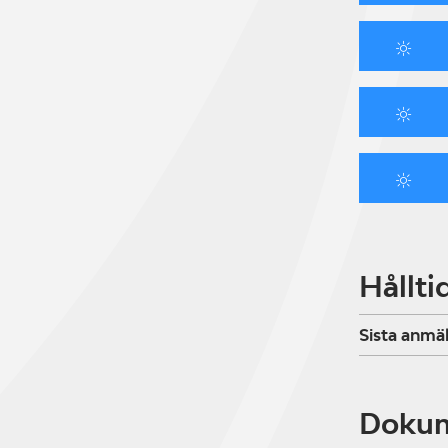
Hållti
Sista anmä
Doku