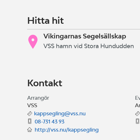
Vikingarundan seglas lördag 3 juni p
Hitta hit
mål på Lilla Värtan. Klass som vill k
och Vikingaregattan på söndagen.
Vikingarnas Segelsällskap
VSS hamn vid Stora Hundudden
Efter seglingarna på lördagen bjuder 
Tvåtonskran och mastkran finns på v
Kontakt
Arrangör
E
VSS
A
kappsegling@vss.nu
08-731 43 93
http://vss.nu/kappsegling