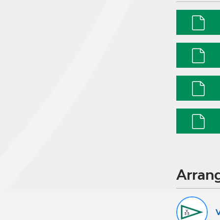
Arran
V