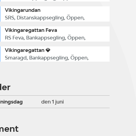
Vikingarundan
SRS, Distanskappsegling, Öppen,
Vikingaregattan Feva
RS Feva, Bankappsegling, Öppen,
Vikingaregattan 💎
Smaragd, Bankappsegling, Öppen,
der
lningsdag
den 1 juni
ment