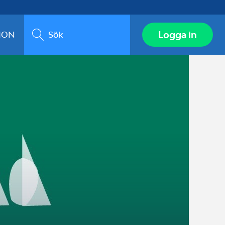
Sök
Logga in
ION