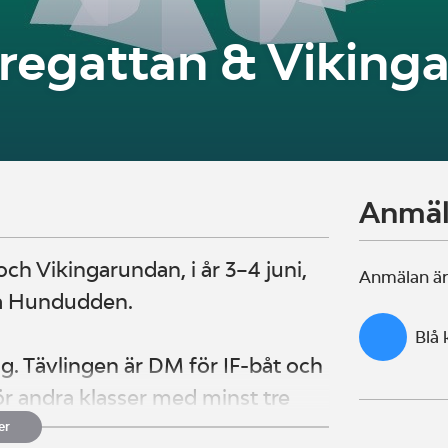
regattan & Viking
Anmä
ch Vikingarundan, i år 3–4 juni,
Anmälan är
ra Hundudden.
Blå
g. Tävlingen är DM för IF-båt och
r andra klasser med minst tre
er