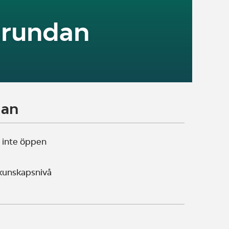
arundan
lan
 inte öppen
 kunskapsnivå