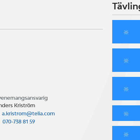
Tävlin
å en distansbana med start och
an segla Vikingarundan på lördagen
VSS på after sail.
arvet.
venemangsansvarig
nders Kriström
a.kristrom@telia.com
070-738 81 59