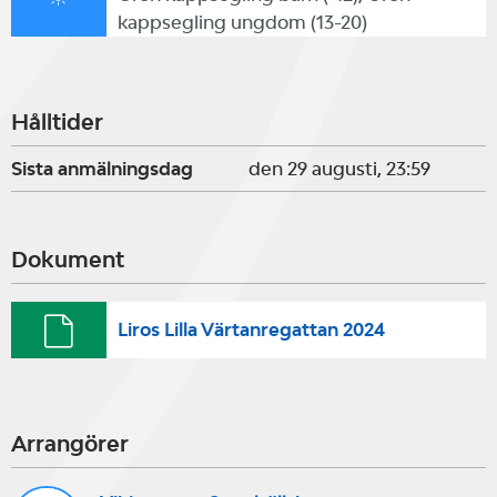
kappsegling ungdom (13-20)
träningsgrupp och som inte
tidigare seglat regionsmästerskap
eller rikskval. Förkunskaper:
Hålltider
Seglarna behöver kunna starta och
Sista anmälningsdag
den 29 augusti, 23:59
segla en kryss-länsbana.
Dokument
Syfte
Liros Lilla Värtanregattan 2024
Målsättningen är att ge seglare
som inte varit med och kappseglat
tidigare en bra introduktion och
Arrangörer
förberedelse till Stockholm Cup.