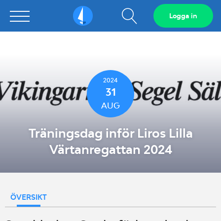
Visa
Logga in
Sailarena
sökfält
2024
31
AUG
Träningsdag inför Liros Lilla
Värtanregattan 2024
ÖVERSIKT