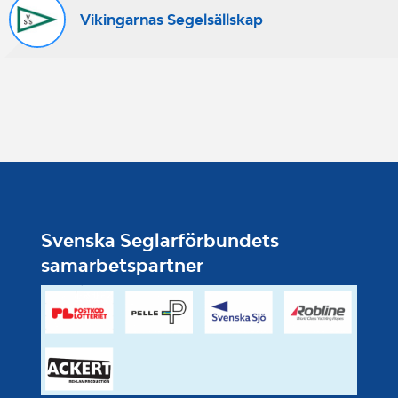
påklädda
Vikingarnas Segelsällskap
10.30 – Träning
cirka 12:00 – Lunch på land med
egen medtagen lunch (det fin­ns
även ett kafé med enklare
servering bredvid VSS:s klubbhus)
13.30 – Träning
Svenska Seglarförbundets
samarbetspartner
cirka 15:30 – Träningsdagen slutar
Anmälan
Anmälan till träningsdagen görs i