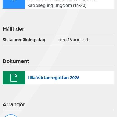
kappsegling ungdom (13-20)
Syfte
Målsättningen är att ge seglare
Hålltider
som in­te har varit med och kapp­
Sista anmälningsdag
den 15 augusti
seglat tidigare en bra introduktion
och förberedelse till Stockholm
Dokument
Cup.
Lilla Värtanregattan 2026
Program
Lördag 29 augusti
Arrangör
10.00 – Samling riggade och