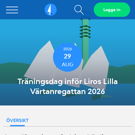
Visa
Logga in
Sailarena
sökfält
2026
29
AUG
Träningsdag inför Liros Lilla
Värtanregattan 2026
ÖVERSIKT