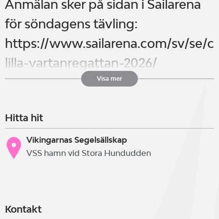
Anmälan sker på sidan i Sailarena
för söndagens tävling:
https://www.sailarena.com/sv/se/clu
lilla-vartanregattan-2026/
Visa mer
Stockholms Seglarförbund och
Hitta hit
Vikingarnas Segelsällskap bjuder
in till en träningsdag för
Vikingarnas Segelsällskap
VSS hamn vid Stora Hundudden
optimistjollar som förberedelse för
Stockholm Cup – lilla ba­nan.
Träningen kommer vara en
Kontakt