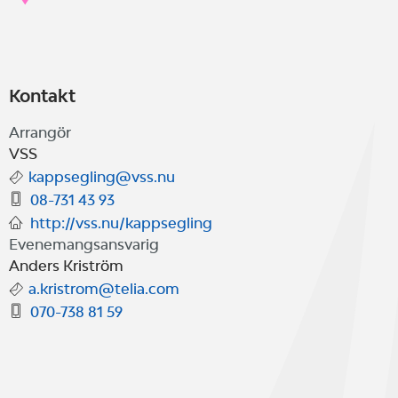
Kontakt
Arrangör
VSS
kappsegling@vss.nu
08-731 43 93
http://vss.nu/kappsegling
Evenemangsansvarig
Anders Kriström
a.kristrom@telia.com
070-738 81 59