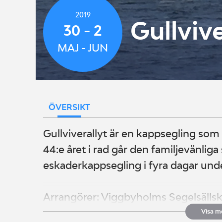
2019
Gullvive
30 - 2
MAJ - JUN
ÖVERSIKT
Gullviverallyt är en kappsegling som p
44:e året i rad går den familjevänliga
eskaderkappsegling i fyra dagar und
Arrangörer: Viggbyholms Segelsälls
Båtsällskap (NBS)
Visa m