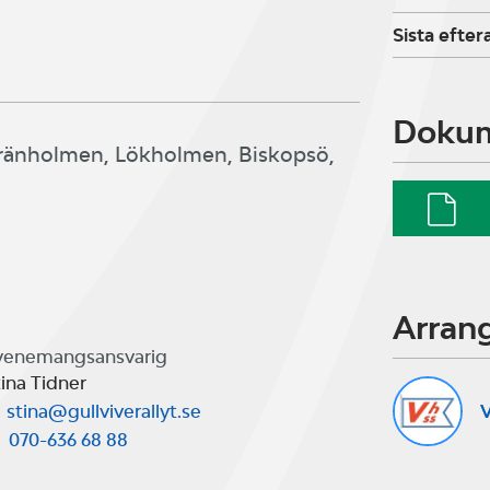
viken. (SSB)
Sista efte
Doku
Gränholmen, Lökholmen, Biskopsö,
Arran
venemangsansvarig
ina Tidner
V
stina@gullviverallyt.se
070-636 68 88