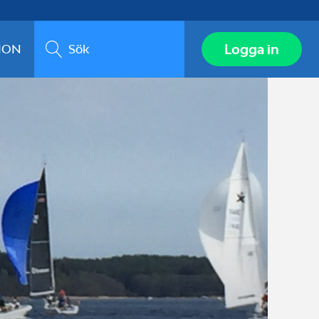
Sök
Logga in
ION