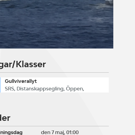
gar/Klasser
Gullviverallyt
SRS, Distanskappsegling, Öppen,
der
lningsdag
den 7 maj, 01:00