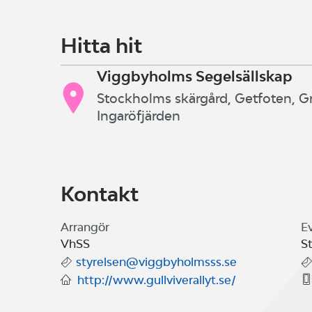
Medarrangör: Segelsällskapet Brunns
Hitta hit
Viggbyholms Segelsällskap
Stockholms skärgård, Getfoten, 
Ingaröfjärden
Kontakt
Arrangör
E
VhSS
St
styrelsen@viggbyholmsss.se
http://www.gullviverallyt.se/