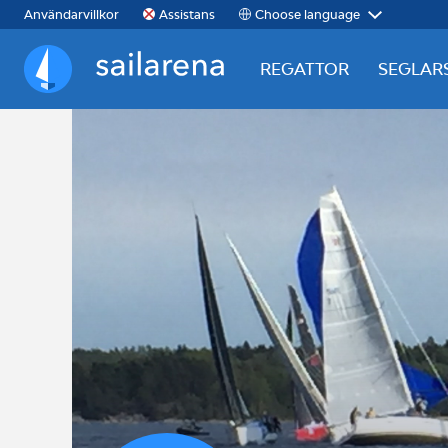
Choose language
Användarvillkor
Assistans
REGATTOR
SEGLAR
Sailarena