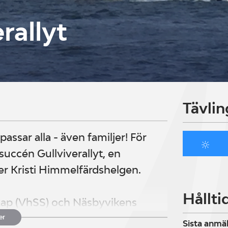
rallyt
Tävlin
assar alla - även familjer! För
 succén Gullviverallyt, en
er Kristi Himmelfärdshelgen.
Hållti
kap (VhSS) och Näsbyvikens
er
Sista anmä