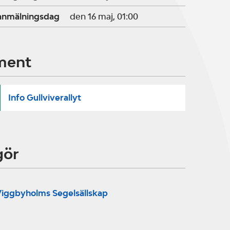
ranmälningsdag
den 16 maj, 01:00
ment
Info Gullviverallyt
gör
iggbyholms Segelsällskap