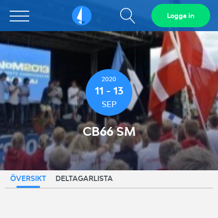
Visa
Logga in
Sailarena
sökfält
2020
11 - 13
SEP
CB66 SM
ÖVERSIKT
DELTAGARLISTA