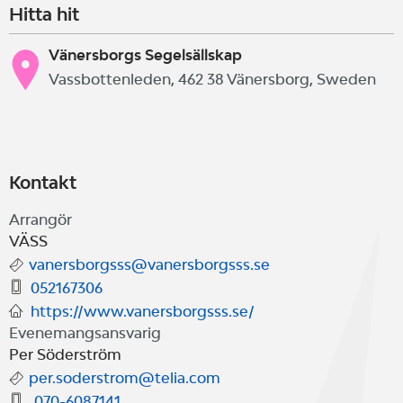
Hitta hit
Vänersborgs Segelsällskap
Vassbottenleden, 462 38 Vänersborg, Sweden
Kontakt
Arrangör
VÄSS
vanersborgsss@vanersborgsss.se
052167306
https://www.vanersborgsss.se/
Evenemangsansvarig
Per Söderström
per.soderstrom@telia.com
070-6087141