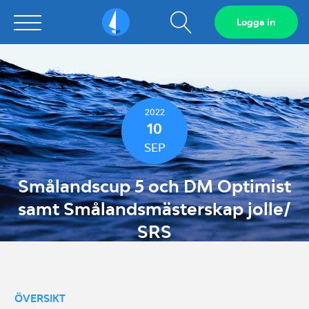
Visa
Logga in
Sailarena
sökfält
2022
10
SEP
Smålandscup 5 och DM Optimist
samt Smålandsmästerskap jolle/
SRS
ÖVERSIKT