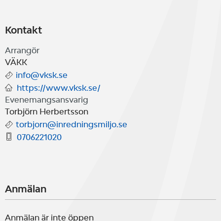
Kontakt
Arrangör
VÄKK
info@vksk.se
https://www.vksk.se/
Evenemangsansvarig
Torbjörn Herbertsson
torbjorn@inredningsmiljo.se
0706221020
Anmälan
Anmälan är inte öppen