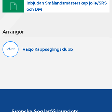
Inbjudan Smålandsmästerskap jolle/SRS
och DM
Arrangör
Växjö Kappseglingsklubb
VÄKK
Svenska Seglarförbundets