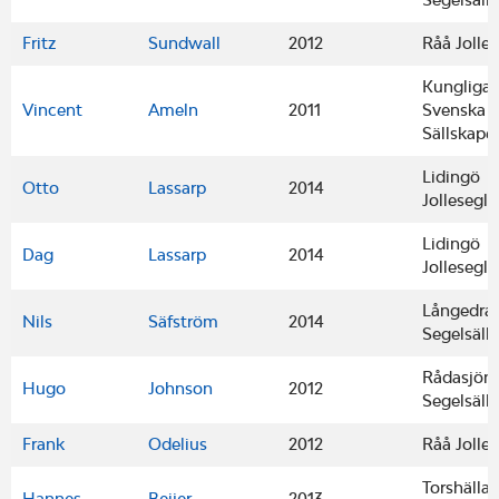
Fritz
Sundwall
2012
Råå Jolle
Kungliga
Vincent
Ameln
2011
Svenska S
Sällskape
Lidingö
Otto
Lassarp
2014
Jollesegla
Lidingö
Dag
Lassarp
2014
Jollesegla
Långedra
Nils
Säfström
2014
Segelsäll
Rådasjön
Hugo
Johnson
2012
Segelsäll
Frank
Odelius
2012
Råå Jolle
Torshälla
Hannes
Beijer
2013