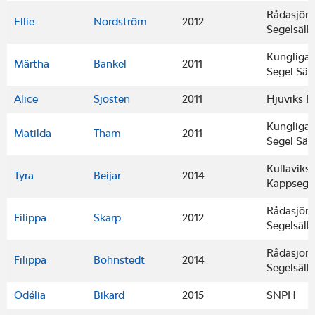
Rådasjön
Ellie
Nordström
2012
Segelsäll
Kungliga
Märtha
Bankel
2011
Segel Säl
Alice
Sjösten
2011
Hjuviks B
Kungliga
Matilda
Tham
2011
Segel Säl
Kullaviks
Tyra
Beijar
2014
Kappsegl
Rådasjön
Filippa
Skarp
2012
Segelsäll
Rådasjön
Filippa
Bohnstedt
2014
Segelsäll
Odélia
Bikard
2015
SNPH