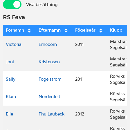
Visa besättning
Visa besättning
RS Feva
Förnamn
Efternamn
Födelseår
Klubb
Marstran
Victoria
Erneborn
2011
Segelsäll
Marstran
Joni
Kristensen
Segelsäll
Rörviks
Sally
Fogelström
2011
Segelsäll
Rörviks
Klara
Nordenfelt
Segelsäll
Rörviks
Elle
Phu Laubeck
2012
Segelsäll
Rörviks