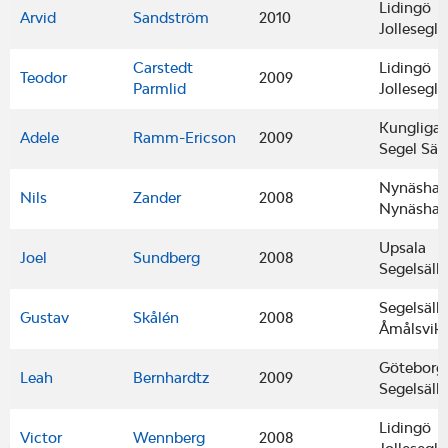
Lidingö
Arvid
Sandström
2010
Jollesegla
Carstedt
Lidingö
Teodor
2009
Parmlid
Jollesegla
Kungliga
Adele
Ramm-Ericson
2009
Segel Säl
Nynäsham
Nils
Zander
2008
Nynäsha
Upsala
Joel
Sundberg
2008
Segelsäll
Segelsäll
Gustav
Skålén
2008
Åmålsvik
Göteborgs
Leah
Bernhardtz
2009
Segelsäll
Lidingö
Victor
Wennberg
2008