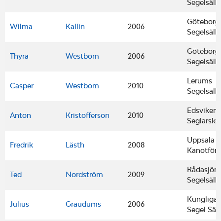
Segelsäll
Göteborgs
Wilma
Kallin
2006
Segelsäll
Göteborgs
Thyra
Westbom
2006
Segelsäll
Lerums
Casper
Westbom
2010
Segelsäll
Edsvikens
Anton
Kristofferson
2010
Seglarskol
Uppsala
Fredrik
Lästh
2008
Kanotför
Rådasjön
Ted
Nordström
2009
Segelsäll
Kungliga
Julius
Graudums
2006
Segel Säl