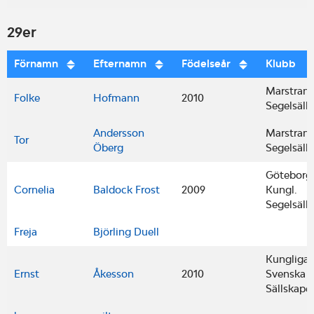
29er
Förnamn
Efternamn
Födelseår
Klubb
Marstran
Folke
Hofmann
2010
Segelsäll
Andersson
Marstran
Tor
Öberg
Segelsäll
Göteborg
Cornelia
Baldock Frost
2009
Kungl.
Segelsäll
Freja
Björling Duell
Kungliga
Ernst
Åkesson
2010
Svenska S
Sällskape