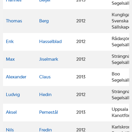
Segelsäll
Kungliga
Thomas
Berg
2012
Svenska S
Sällskape
Rådasjön
Erik
Hasselblad
2012
Segelsäll
Strängnä
Max
Jiselmark
2012
Segelsäll
Boo
Alexander
Claus
2013
Segelsäll
Strängnä
Ludvig
Hedin
2012
Segelsäll
Uppsala
Aksel
Pernestål
2013
Kanotför
Karlskron
Nils
Fredin
2012