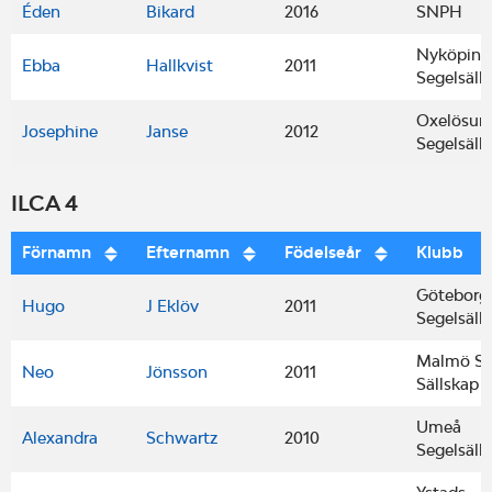
Éden
Bikard
2016
SNPH
Nyköping
Ebba
Hallkvist
2011
Segelsäll
Oxelösun
Josephine
Janse
2012
Segelsäll
ILCA 4
Förnamn
Efternamn
Födelseår
Klubb
Göteborgs
Hugo
J Eklöv
2011
Segelsäll
Malmö Se
Neo
Jönsson
2011
Sällskap
Umeå
Alexandra
Schwartz
2010
Segelsäll