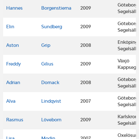
Göteborgs
Hannes
Borgenstierna
2009
Segelsäll
Göteborgs
Elin
Sundberg
2009
Segelsäll
Enköping
Aston
Grip
2008
Segelsäll
Växjö
Freddy
Gilius
2009
Kappsegl
Göteborgs
Adrian
Domack
2008
Segelsäll
Göteborgs
Alva
Lindqvist
2007
Segelsäll
Karlskron
Rasmus
Löveborn
2009
Segelsäll
Oxelösun
Lisa
Modin
2007