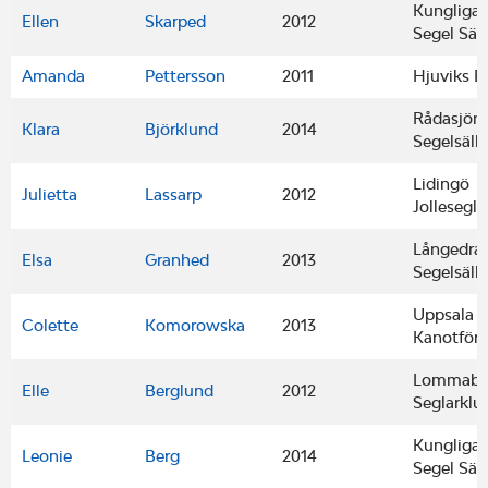
Kungliga
Ellen
Skarped
2012
Segel Säl
Amanda
Pettersson
2011
Hjuviks B
Rådasjön
Klara
Björklund
2014
Segelsäll
Lidingö
Julietta
Lassarp
2012
Jollesegla
Långedra
Elsa
Granhed
2013
Segelsäll
Uppsala
Colette
Komorowska
2013
Kanotför
Lommabu
Elle
Berglund
2012
Seglarklu
Kungliga
Leonie
Berg
2014
Segel Säl