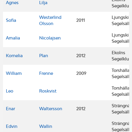
Agnes
Lilja
Segelklu
Westerlind
Ljungskil
Sofia
2011
Olsson
Segelsäll
Ljungskil
Amalia
Nicolajsen
Segelsäll
Ekolns
Kornelia
Plan
2012
Segelklu
Torshälla
William
Frenne
2009
Segelsäll
Torshälla
Leo
Roskvist
Segelsäll
Strängnä
Enar
Waltersson
2012
Segelsäll
Strängnä
Edvin
Wallin
Segelsäll