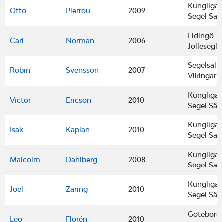
Kungliga
Otto
Pierrou
2009
Segel Säl
Lidingö
Carl
Norman
2006
Jollesegla
Segelsäll
Robin
Svensson
2007
Vikingarn
Kungliga
Victor
Ericson
2010
Segel Säl
Kungliga
Isak
Kaplan
2010
Segel Säl
Kungliga
Malcolm
Dahlberg
2008
Segel Säl
Kungliga
Joel
Zaring
2010
Segel Säl
Göteborgs
Leo
Florén
2010