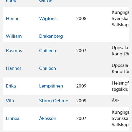
harry
wilton
Kungliga
Henric
Wigforss
2008
Svenska S
Sällskape
William
Drakenberg
Uppsala
Rasmus
Chilléen
2007
Kanotför
Uppsala
Hannes
Chilléen
Kanotför
Helsingfo
Erika
Lempiäinen
2009
segelklub
Vita
Storm Oehme
2009
ÅSF
Kungliga
Linnea
Åkesson
2007
Svenska S
Sällskape