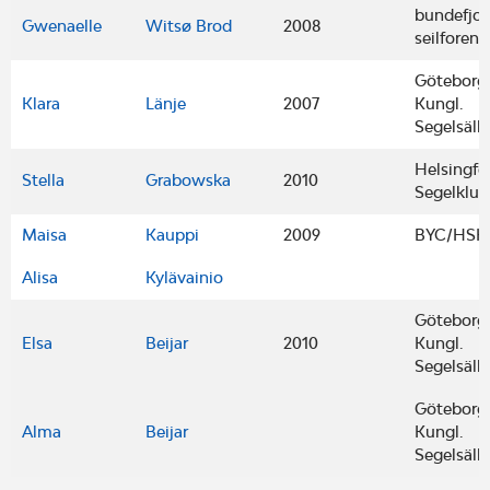
bundefjo
Gwenaelle
Witsø Brod
2008
seilforeni
Göteborg
Klara
Länje
2007
Kungl.
Segelsäll
Helsingfo
Stella
Grabowska
2010
Segelklu
Maisa
Kauppi
2009
BYC/HSK
Alisa
Kylävainio
Göteborg
Elsa
Beijar
2010
Kungl.
Segelsäll
Göteborg
Alma
Beijar
Kungl.
Segelsäll