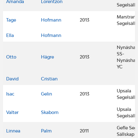
Amanda
Lorentzon
Segelsäll
Marstran
Tage
Hofmann
2013
Segelsäll
Ella
Hofmann
Nynäsha
SS-
Otto
Hägre
2013
Nynäsha
YC
David
Cristian
Upsala
Isac
Gelin
2013
Segelsäll
Upsala
Valter
Skaborn
Segelsäll
Gefle Seg
Linnea
Palm
2011
Sällskap