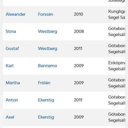
Jollesegla
Kungliga
Alexander
Forssén
2010
Segel Säl
Göteborgs
Stina
Westberg
2008
Segelsäll
Göteborgs
Gustaf
Westberg
2011
Segelsäll
Enköping
Karl
Bennemo
2009
Segelsäll
Göteborgs
Märtha
Frölén
2009
Segelsäll
Göteborgs
Anton
Ekerstig
2011
Segelsäll
Göteborgs
Axel
Ekerstig
2009
Segelsäll