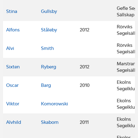
Gefle Seg
Stina
Gullsby
Sällskap
Rörviks
Alfons
Ståleby
2012
Segelsäll
Rörviks
Alvi
Smith
Segelsäll
Marstran
Sixten
Ryberg
2012
Segelsäll
Ekolns
Oscar
Barg
2010
Segelklu
Ekolns
Viktor
Komorowski
Segelklu
Ekolns
Alvhild
Skaborn
2011
Segelklu
Ekolns