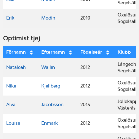
Segelsäll
Oxelösun
Erik
Modin
2010
Segelsäll
Optimist tjej
Förnamn
Efternamn
Födelseår
Klubb
Långedra
Nataleah
Wallin
2012
Segelsäll
Oxelösun
Nike
Kjellberg
2012
Segelsäll
Jollekapp
Alva
Jacobsson
2013
Västerås
Oxelösun
Louise
Enmark
2012
Segelsäll
Oxelösun