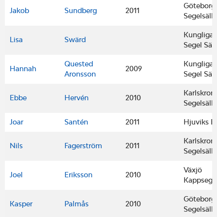
Göteborgs
Jakob
Sundberg
2011
Segelsäll
Kungliga
Lisa
Swärd
Segel Säl
Quested
Kungliga
Hannah
2009
Aronsson
Segel Säl
Karlskron
Ebbe
Hervén
2010
Segelsäll
Joar
Santén
2011
Hjuviks B
Karlskron
Nils
Fagerström
2011
Segelsäll
Växjö
Joel
Eriksson
2010
Kappsegl
Göteborgs
Kasper
Palmås
2010
Segelsäll