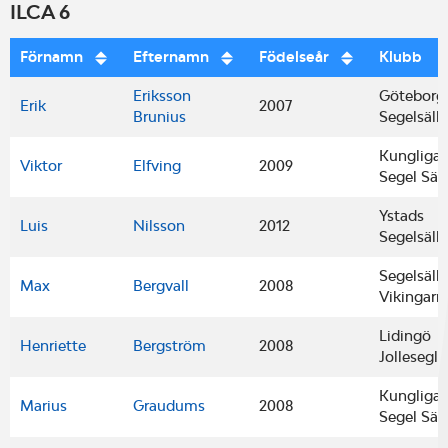
ILCA 6
Förnamn
Efternamn
Födelseår
Klubb
Eriksson
Göteborgs
Erik
2007
Brunius
Segelsäll
Kungliga
Viktor
Elfving
2009
Segel Säl
Ystads
Luis
Nilsson
2012
Segelsäll
Segelsäll
Max
Bergvall
2008
Vikingarn
Lidingö
Henriette
Bergström
2008
Jollesegla
Kungliga
Marius
Graudums
2008
Segel Säl