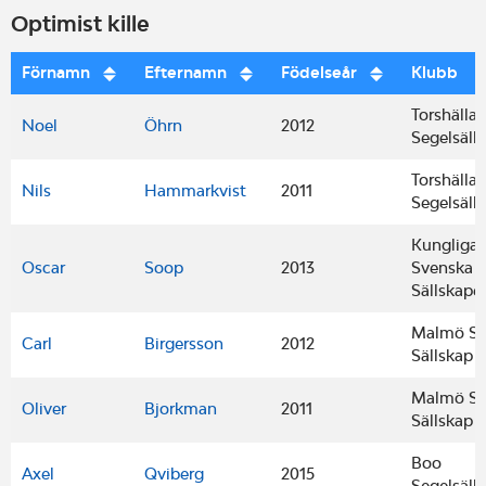
Optimist kille
Förnamn
Efternamn
Födelseår
Klubb
Torshälla
Noel
Öhrn
2012
Segelsäll
Torshälla
Nils
Hammarkvist
2011
Segelsäll
Kungliga
Oscar
Soop
2013
Svenska S
Sällskape
Malmö Se
Carl
Birgersson
2012
Sällskap
Malmö Se
Oliver
Bjorkman
2011
Sällskap
Boo
Axel
Qviberg
2015
Segelsäll