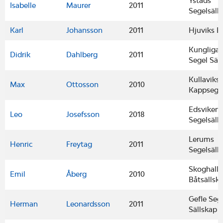
Ystads
Isabelle
Maurer
2011
Segelsäll
Karl
Johansson
2011
Hjuviks B
Kungliga
Didrik
Dahlberg
2011
Segel Säl
Kullaviks
Max
Ottosson
2010
Kappsegl
Edsvikens
Leo
Josefsson
2018
Segelsäll
Lerums
Henric
Freytag
2011
Segelsäll
Skoghalls
Emil
Åberg
2010
Båtsällsk
Gefle Seg
Herman
Leonardsson
2011
Sällskap