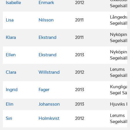
Isabelle
Enmark
2012
Segelsäll
Långedra
Lisa
Nilsson
2011
Segelsäll
Nyköping
Klara
Ekstrand
2011
Segelsäll
Nyköping
Ellen
Ekstrand
2013
Segelsäll
Lerums
Clara
Willstrand
2012
Segelsäll
Kungliga
Ingrid
Fager
2013
Segel Säl
Elin
Johansson
2013
Hjuviks B
Lerums
Siri
Holmkvist
2012
Segelsäll