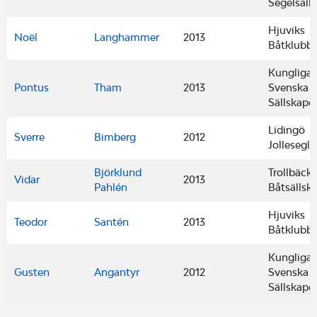
Segelsäll
Hjuviks
Noël
Langhammer
2013
Båtklubb
Kungliga
Pontus
Tham
2013
Svenska S
Sällskape
Lidingö
Sverre
Bimberg
2012
Jollesegla
Björklund
Trollbäck
Vidar
2013
Pahlén
Båtsällsk
Hjuviks
Teodor
Santén
2013
Båtklubb
Kungliga
Gusten
Angantyr
2012
Svenska S
Sällskape