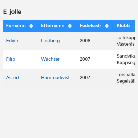
E-jolle
Förnamn
Efternamn
Födelseår
Klubb
Jollekapp
Edvin
Lindberg
2008
Västerås
Sandviks
Filip
Wächter
2007
Kappsegli
Torshälla
Astrid
Hammarkvist
2007
Segelsäll