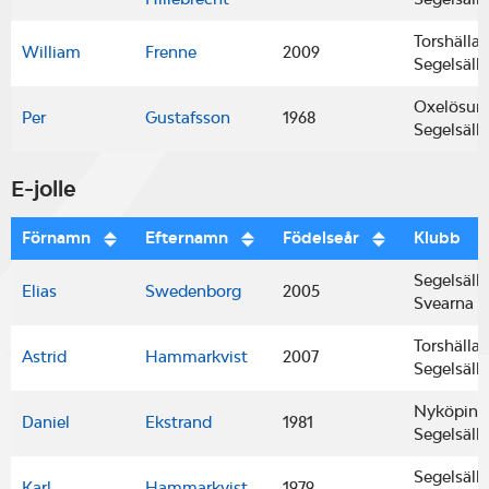
Torshälla
William
Frenne
2009
Segelsäll
Oxelösun
Per
Gustafsson
1968
Segelsäll
E-jolle
Förnamn
Efternamn
Födelseår
Klubb
Segelsäll
Elias
Swedenborg
2005
Svearna
Torshälla
Astrid
Hammarkvist
2007
Segelsäll
Nyköping
Daniel
Ekstrand
1981
Segelsäll
Segelsäll
Karl
Hammarkvist
1979