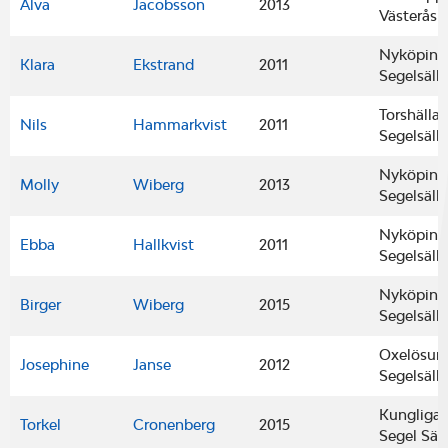
Alva
Jacobsson
2013
Västerås
Nyköping
Klara
Ekstrand
2011
Segelsäll
Torshälla
Nils
Hammarkvist
2011
Segelsäll
Nyköping
Molly
Wiberg
2013
Segelsäll
Nyköping
Ebba
Hallkvist
2011
Segelsäll
Nyköping
Birger
Wiberg
2015
Segelsäll
Oxelösun
Josephine
Janse
2012
Segelsäll
Kungliga
Torkel
Cronenberg
2015
Segel Säl