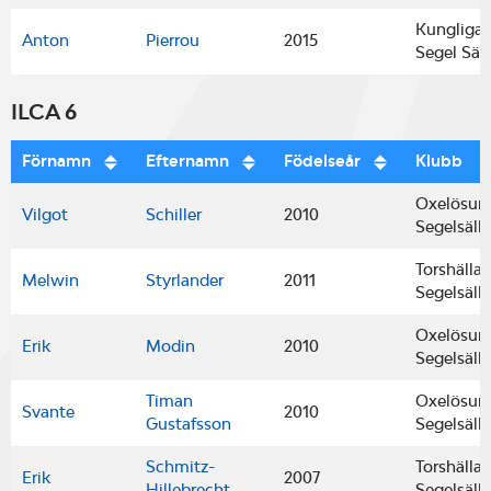
Kungliga
Anton
Pierrou
2015
Segel Säl
ILCA 6
Förnamn
Efternamn
Födelseår
Klubb
Oxelösun
Vilgot
Schiller
2010
Segelsäll
Torshälla
Melwin
Styrlander
2011
Segelsäll
Oxelösun
Erik
Modin
2010
Segelsäll
Timan
Oxelösun
Svante
2010
Gustafsson
Segelsäll
Schmitz-
Torshälla
Erik
2007
Hillebrecht
Segelsäll