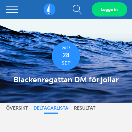
Visa
Logga in
Sailarena
sökfält
2025
28
SEP
Blackenregattan DM för jollar
ÖVERSIKT
DELTAGARLISTA
RESULTAT