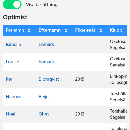
Visa besättning
Visa besättning
Optimist
Förnamn
Efternamn
Födelseår
Klubb
Oxelösun
Isabelle
Enmark
Segelsäll
Oxelösun
Louise
Enmark
Segelsäll
Linköping
Per
Blomqvist
2015
Jollesegl
Torshälla
Hannes
Beijer
Segelsäll
Torshälla
Noel
Öhrn
2012
Segelsäll
Jollekapp