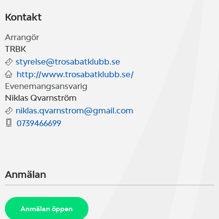
Kontakt
Arrangör
TRBK
styrelse@trosabatklubb.se
http://www.trosabatklubb.se/
Evenemangsansvarig
Niklas Qvarnström
niklas.qvarnstrom@gmail.com
0739466699
Anmälan
Anmälan öppen