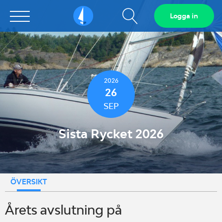
Visa
Logga in
Sailarena
sökfält
2026
26
SEP
Sista Rycket 2026
ÖVERSIKT
Årets avslutning på