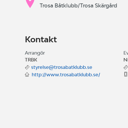
Trosa Båtklubb/Trosa Skärgård
Kontakt
Arrangör
E
TRBK
N
styrelse@trosabatklubb.se
http://www.trosabatklubb.se/