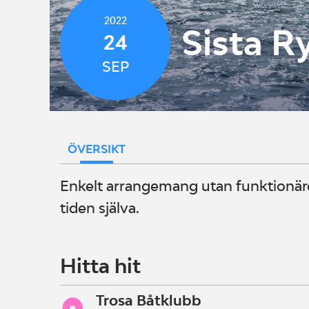
2022
Sista R
24
SEP
ÖVERSIKT
Enkelt arrangemang utan funktionärer.
tiden själva.
Hitta hit
Trosa Båtklubb