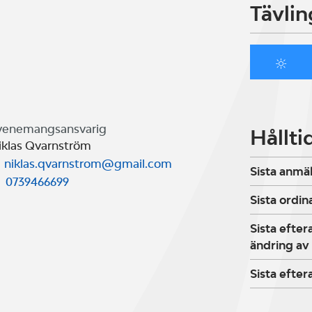
Tävlin
venemangsansvarig
Hållti
iklas Qvarnström
niklas.qvarnstrom@gmail.com
Sista anmä
0739466699
Sista ordin
Sista efte
ändring av
Sista efte