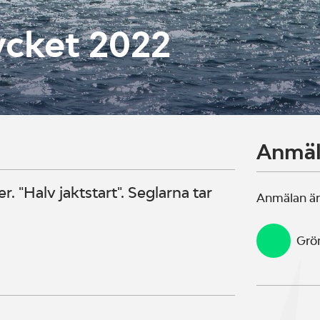
ycket 2022
Anmä
 "Halv jaktstart". Seglarna tar
Anmälan är
Grö