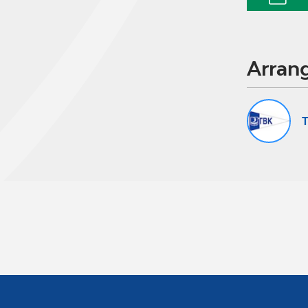
Arran
T