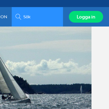
Sök
Logga in
ION