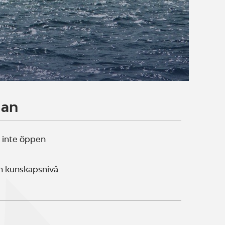
lan
 inte öppen
n kunskapsnivå