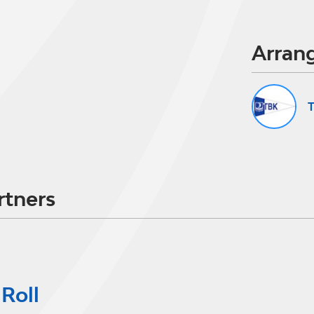
Arran
T
rtners
Roll