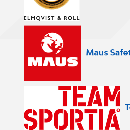
Maus Safe
T