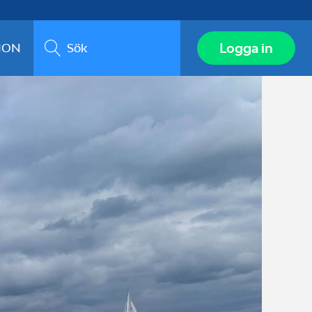
Sök
Logga in
ION