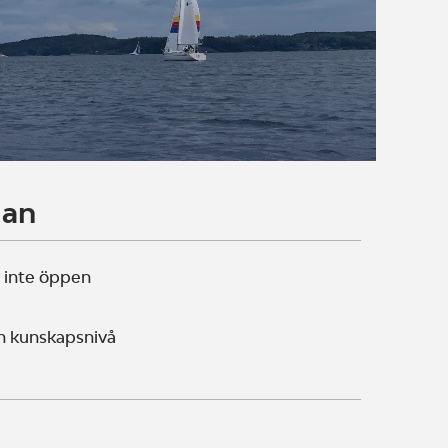
lan
 inte öppen
n kunskapsnivå