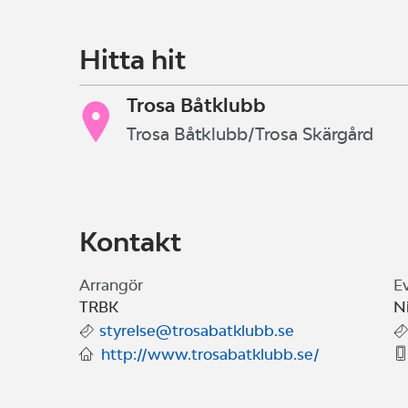
under dagen. Stort prisbord!
Hitta hit
Trosa Båtklubb
Trosa Båtklubb/Trosa Skärgård
Kontakt
Arrangör
E
TRBK
N
styrelse@trosabatklubb.se
http://www.trosabatklubb.se/