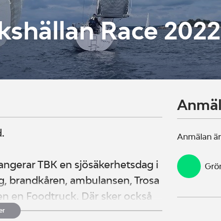
kshällan Race 2022
Anmä
.
Anmälan är
ngerar TBK en sjösäkerhetsdag i
Grö
g, brandkåren, ambulansen, Trosa
en en Foodtruck. Där sker också
lingen ligger gratis i hamnen
er