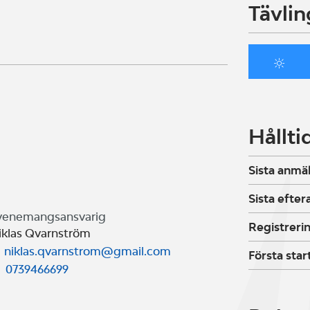
Tävlin
Hållti
Sista anmä
Sista efte
venemangsansvarig
Registreri
iklas Qvarnström
niklas.qvarnstrom@gmail.com
Första star
0739466699