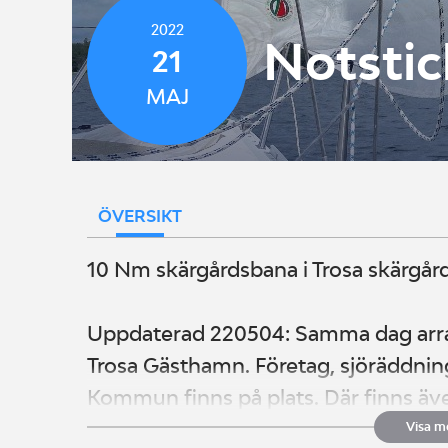
2022
Notstic
21
MAJ
ÖVERSIKT
10 Nm skärgårdsbana i Trosa skärgård
Uppdaterad 220504: Samma dag arra
Trosa Gästhamn. Företag, sjöräddnin
Kommun finns på plats. Där finns äv
prisutdelning och alla deltagare i täv
Visa m