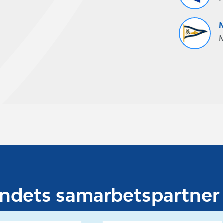
M
undets samarbetspartner