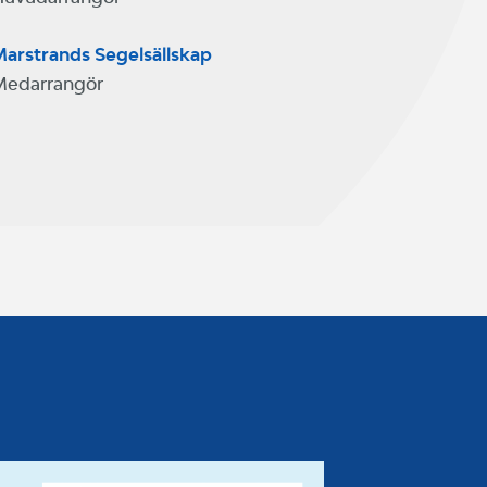
arstrands Segelsällskap
Medarrangör