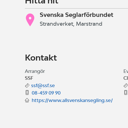
Hitta hit
Svenska Seglarförbundet
Strandverket, Marstrand
Kontakt
Arrangör
E
SSF
C
ssf@ssf.se
08-459 09 90
https://www.allsvenskansegling.se/