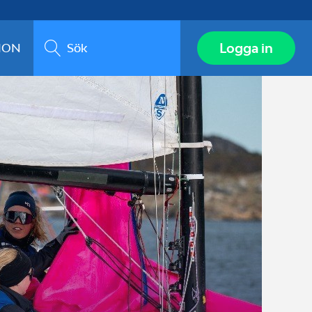
Sök
Logga in
ION