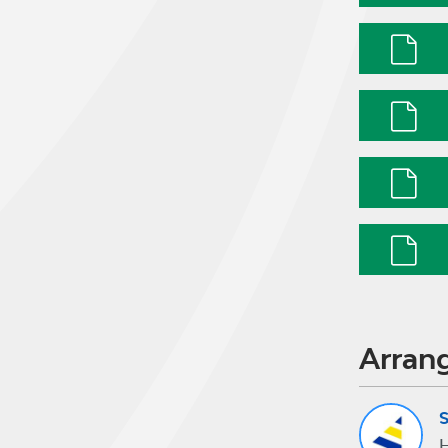
Arran
S