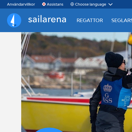
Choose language
Användarvillkor
Assistans
REGATTOR
SEGLAR
Sailarena