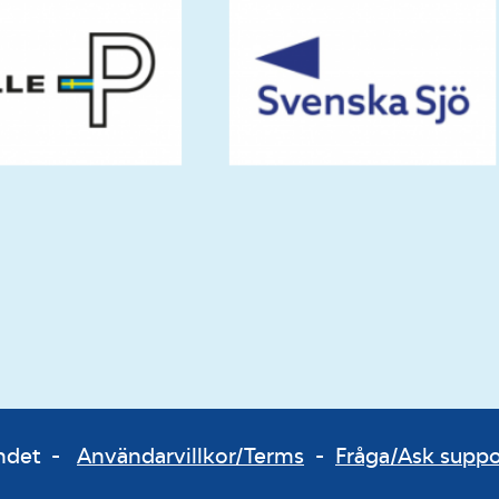
bundet -
Användarvillkor/Terms
-
Fråga/Ask supp