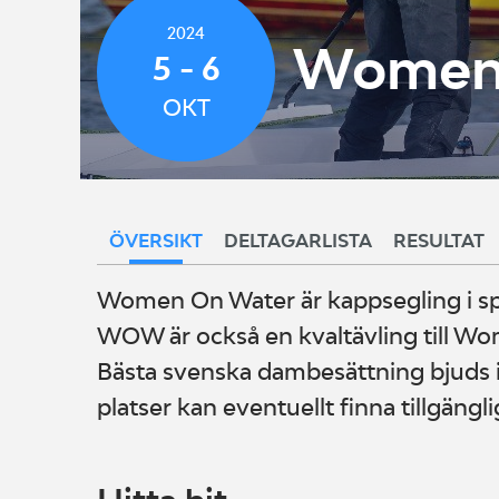
2024
Women 
5 - 6
OKT
ÖVERSIKT
DELTAGARLISTA
RESULTAT
Women On Water är kappsegling i sp
WOW är också en kvaltävling till W
Bästa svenska dambesättning bjuds in
platser kan eventuellt finna tillgängli