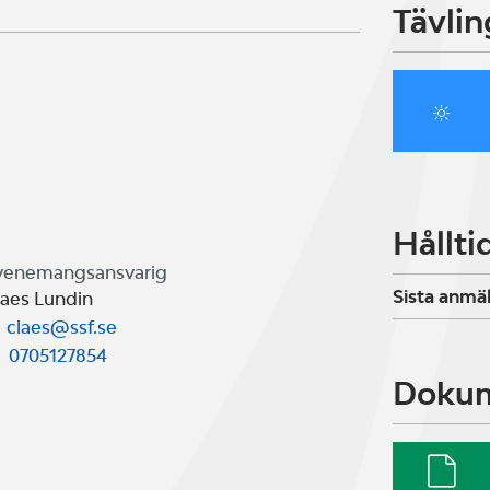
Tävlin
Hållti
venemangsansvarig
Sista anmä
laes Lundin
claes@ssf.se
0705127854
Doku