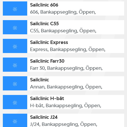
Sailclinic 606
vet att det är uppskattat av
606, Bankappsegling, Öppen,
seglarna. Det blir träning och
Sailclinic C55
C55, Bankappsegling, Öppen,
kappsegling i en skön mix. Under
Sailclinic Express
kappseglingarna låter vi coacherna
Express, Bankappsegling, Öppen,
vara med på havet och ge seglarna
Sailclinic Farr30
tips och råd, säger Henrik
Farr 30, Bankappsegling, Öppen,
Ottosson vd på North Sails,
Sailclinic
Annan, Bankappsegling, Öppen,
Sverige.
Sailclinic H-båt
Det blir träning med coacher på
H-båt, Bankappsegling, Öppen,
vattnet på fredagen och halva
Sailclinic J24
lördagen. På lördag eftermiddag
J/24, Bankappsegling, Öppen,