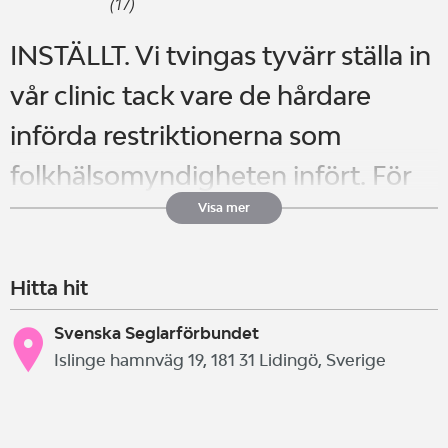
(17)
INSTÄLLT. Vi tvingas tyvärr ställa in
vår clinic tack vare de hårdare
införda restriktionerna som
folkhälsomyndigheten infört. För
er som betalat in anmälan så
Visa mer
kommer dessa att återbetalas. Vi
Hitta hit
hoppas kunna genomföra den
igen och återkommer med nytt
Svenska Seglarförbundet
Islinge hamnväg 19, 181 31 Lidingö, Sverige
datum när möjligheterna finns.