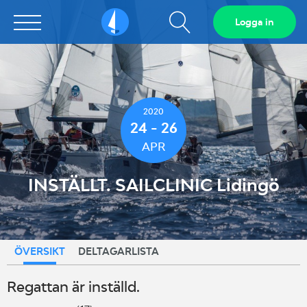
Visa
Logga in
Sailarena
sökfält
2020
24 - 26
APR
INSTÄLLT. SAILCLINIC Lidingö
ÖVERSIKT
DELTAGARLISTA
Regattan är inställd.