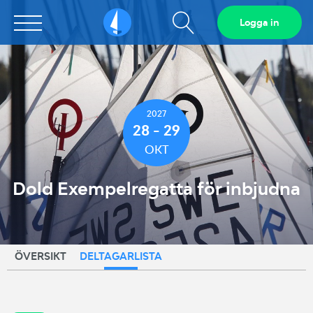
Visa
Logga in
Sailarena
sökfält
2027
28 - 29
OKT
Dold Exempelregatta för inbjudna
ÖVERSIKT
DELTAGARLISTA