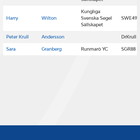
Kungliga
Harry
Wilton
Svenska Segel
SWE493
Sällskapet
Peter Krull
Andersson
DrKrull
Sara
Granberg
Runmarö YC
SGR88