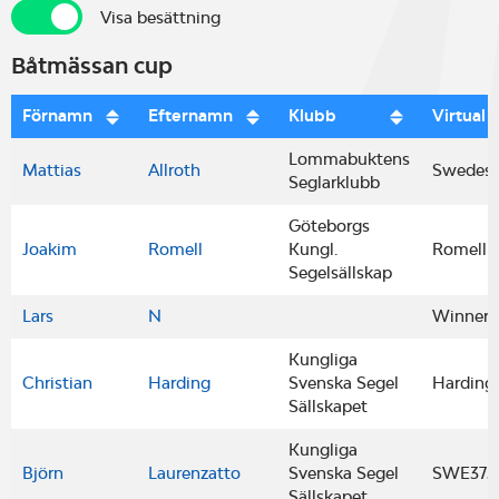
Visa besättning
Visa besättning
Båtmässan cup
Förnamn
Efternamn
Klubb
Virtual
Lommabuktens
Mattias
Allroth
Swedesa
Seglarklubb
Göteborgs
Joakim
Romell
Kungl.
Romell
Segelsällskap
Lars
N
Winner2
Kungliga
Christian
Harding
Svenska Segel
Harding
Sällskapet
Kungliga
Björn
Laurenzatto
Svenska Segel
SWE375
Sällskapet