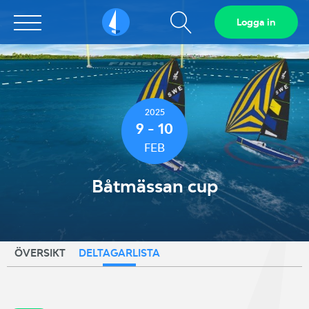
Visa
Logga in
Sailarena
sökfält
2025
9 - 10
FEB
Båtmässan cup
ÖVERSIKT
DELTAGARLISTA