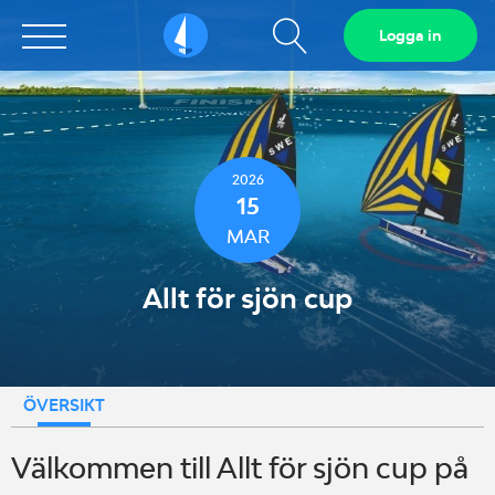
Visa
Logga in
Sailarena
sökfält
2026
15
MAR
Allt för sjön cup
ÖVERSIKT
Välkommen till Allt för sjön cup på