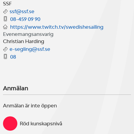
SSF
ssf@ssf.se
Mer info hittar ni på
08-459 09 90
https://discord.com/channels/759
https://www.twitch.tv/swedishesailing
Evenemangsansvarig
Christian Harding
e-segling@ssf.se
08
Anmälan
Anmälan är inte öppen
Röd kunskapsnivå