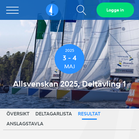
Visa
Logga in
Sailarena
sökfält
2025
3 - 4
MAJ
Allsvenskan 2025, Deltävling 1
ÖVERSIKT
DELTAGARLISTA
RESULTAT
ANSLAGSTAVLA