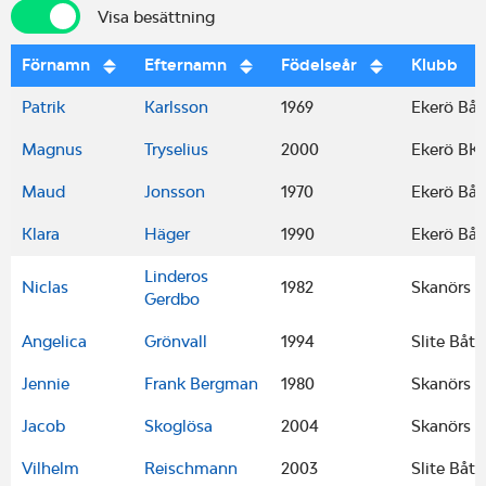
Visa besättning
Visa besättning
Förnamn
Efternamn
Födelseår
Klubb
Patrik
Karlsson
1969
Ekerö Båt
Magnus
Tryselius
2000
Ekerö BK
Maud
Jonsson
1970
Ekerö Båt
Klara
Häger
1990
Ekerö Båt
Linderos
Niclas
1982
Skanörs B
Gerdbo
Angelica
Grönvall
1994
Slite Båt
Jennie
Frank Bergman
1980
Skanörs B
Jacob
Skoglösa
2004
Skanörs B
Vilhelm
Reischmann
2003
Slite Båt