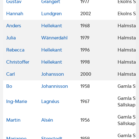
Gustav
Grangert
1977
Ekolns Se
Hannah
Lundgren
2002
Ekolns Se
Anders
Hellekant
1968
Halmstads
Julia
Wännerdahl
1979
Halmstads
Rebecca
Hellekant
1996
Halmstads
Christoffer
Hellekant
1998
Halmstads
Carl
Johansson
2000
Halmstads
Bo
Johannisson
1958
Gamla St
Gamla St
Ing-Marie
Lagnéus
1967
Sällskap
Gamla St
Martin
Alsén
1956
Sällskap
Gamla St
Marianne
Stenstedt
1959