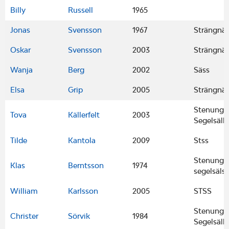
Billy
Russell
1965
Jonas
Svensson
1967
Strängnäs
Oskar
Svensson
2003
Strängnäs
Wanja
Berg
2002
Säss
Elsa
Grip
2005
Strängnäs
Stenungs
Tova
Källerfelt
2003
Segelsäll
Tilde
Kantola
2009
Stss
Stenungs
Klas
Berntsson
1974
segelsäls
William
Karlsson
2005
STSS
Stenungs
Christer
Sörvik
1984
Segelsäll