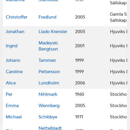
Sällskap
Gamla St
Christoffer
Fredlund
2005
Sällskap
Jonathan
Llado Krensler
2003
Hjuviks B
Madeyski
Ingrid
2001
Hjuviks B
Bengtson
Johann
Tammen
1999
Hjuviks B
Caroline
Pettersson
1999
Hjuviks B
Alice
Lundholm
2006
Hjuviks B
Per
Nihlmark
1960
Stockhol
Emma
Wennberg
2005
Stockhol
Michael
Schibbye
1971
Stockhol
Nettelbladt