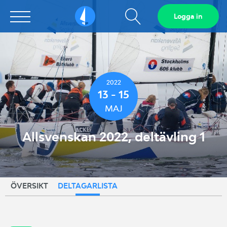
Visa
Logga in
Sailarena
sökfält
2022
13 - 15
MAJ
Allsvenskan 2022, deltävling 1
ÖVERSIKT
DELTAGARLISTA