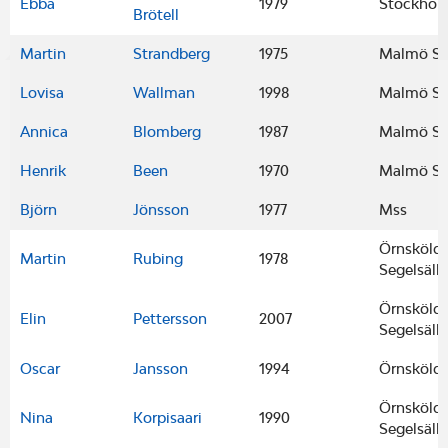
Ebba
1979
Stockhol
Brötell
Martin
Strandberg
1975
Malmö Se
Lovisa
Wallman
1998
Malmö Se
Annica
Blomberg
1987
Malmö Se
Henrik
Been
1970
Malmö Se
Björn
Jönsson
1977
Mss
Örnskölds
Martin
Rubing
1978
Segelsäll
Örnskölds
Elin
Pettersson
2007
Segelsäll
Oscar
Jansson
1994
Örnskölds
Örnskölds
Nina
Korpisaari
1990
Segelsäll