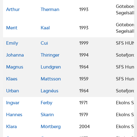
Göteborgs
Arthur
Therman
1993
Segelsäll
Göteborgs
Merit
Kaal
1993
Segelsäll
Emily
Cui
1999
SFS HUN
Johanna
Thiringer
1994
Sotefjord
Magnus
Lundgren
1964
SFS Hunn
Klaes
Mattsson
1959
SFS Hun
Urban
Lagnéus
1964
Sotefjord
Ingvar
Ferby
1971
Ekolns Se
Hannes
Skarin
1979
Ekolns Se
Klara
Mörtberg
2004
Ekolns Se