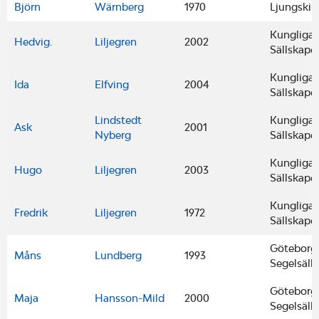
Björn
Wärnberg
1970
Ljungskil
Kungliga 
Hedvig.
Liljegren
2002
Sällskape
Kungliga 
Ida
Elfving
2004
Sällskape
Lindstedt
Kungliga 
Ask
2001
Nyberg
Sällskape
Kungliga 
Hugo
Liljegren
2003
Sällskape
Kungliga 
Fredrik
Liljegren
1972
Sällskape
Göteborgs
Måns
Lundberg
1993
Segelsäll
Göteborgs
Maja
Hansson-Mild
2000
Segelsäll