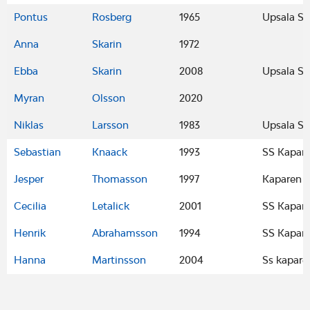
Pontus
Rosberg
1965
Upsala Se
Anna
Skarin
1972
Ebba
Skarin
2008
Upsala Se
Myran
Olsson
2020
Niklas
Larsson
1983
Upsala Se
Sebastian
Knaack
1993
SS Kapar
Jesper
Thomasson
1997
Kaparen
Cecilia
Letalick
2001
SS Kapar
Henrik
Abrahamsson
1994
SS Kapar
Hanna
Martinsson
2004
Ss kapare