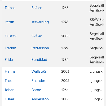
Segelsäll
Tomas
Skålen
1966
Åmålsvik
SSÅV Sege
katrin
steverding
1976
Åmålsvik
Segelsäll
Gustav
Skålén
2008
Åmålsvik
Fredrik
Pettersson
1979
SegelSäll
Segelsäll
Frida
Sundblad
1984
Åmålsvik
Hanna
Wallström
2003
Ljungskil
Thea
Enander
2005
Ljungskil
Johan
Barne
1964
Ljungskil
Oskar
Andersson
2006
Ljungskil