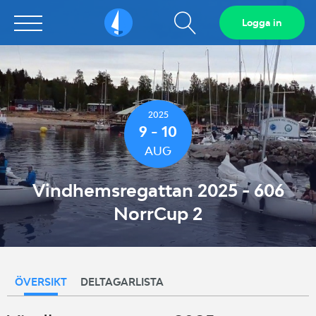
Visa
Logga in
Sailarena
sökfält
2025
9 - 10
AUG
Vindhemsregattan 2025 - 606
NorrCup 2
ÖVERSIKT
DELTAGARLISTA