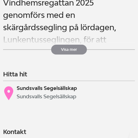
Vindhemsregattan 2025
genomförs med en
skärgårdssegling på lördagen,
Lunkentusseglingen, för att
uppmärksamma att det i år är 60 år
Visa mer
sedan Lunkentuss återvände till
Hitta hit
Sundsvall och Vindhem efter sin
världsomsegling.
Sundsvalls Segelsällskap
Sundsvalls Segelsällskap
På söndagen seglas 3
banseglingar.
Kontakt