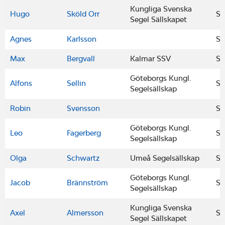
Kungliga Svenska
Hugo
Sköld Orr
S
Segel Sällskapet
Agnes
Karlsson
S
Max
Bergvall
Kalmar SSV
S
Göteborgs Kungl.
Alfons
Sellin
S
Segelsällskap
Robin
Svensson
S
Göteborgs Kungl.
Leo
Fagerberg
S
Segelsällskap
Olga
Schwartz
Umeå Segelsällskap
S
Göteborgs Kungl.
Jacob
Brännström
S
Segelsällskap
Kungliga Svenska
Axel
Almersson
S
Segel Sällskapet