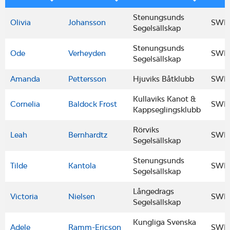
Stenungsunds
Olivia
Johansson
SWE
Segelsällskap
Stenungsunds
Ode
Verheyden
SWE
Segelsällskap
Amanda
Pettersson
Hjuviks Båtklubb
SWE
Kullaviks Kanot &
Cornelia
Baldock Frost
SWE
Kappseglingsklubb
Rörviks
Leah
Bernhardtz
SWE
Segelsällskap
Stenungsunds
Tilde
Kantola
SWE
Segelsällskap
Långedrags
Victoria
Nielsen
SWE
Segelsällskap
Kungliga Svenska
Adele
Ramm-Ericson
SWE