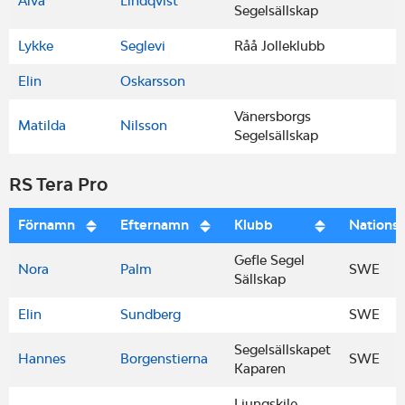
Alva
Lindqvist
Segelsällskap
Lykke
Seglevi
Råå Jolleklubb
Elin
Oskarsson
Vänersborgs
Matilda
Nilsson
Segelsällskap
RS Tera Pro
Förnamn
Efternamn
Klubb
Nations
Gefle Segel
Nora
Palm
SWE
Sällskap
Elin
Sundberg
SWE
Segelsällskapet
Hannes
Borgenstierna
SWE
Kaparen
Ljungskile