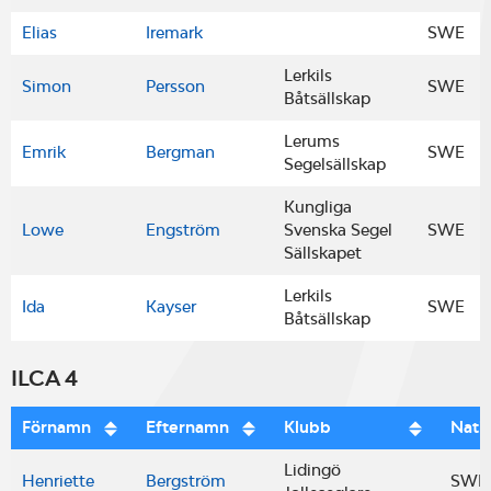
Elias
Iremark
SWE
Lerkils
Simon
Persson
SWE
Båtsällskap
Lerums
Emrik
Bergman
SWE
Segelsällskap
Kungliga
Lowe
Engström
Svenska Segel
SWE
Sällskapet
Lerkils
Ida
Kayser
SWE
Båtsällskap
ILCA 4
Förnamn
Efternamn
Klubb
Nati
Lidingö
Henriette
Bergström
SWE