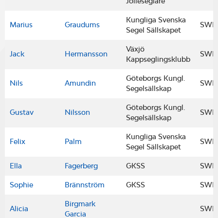
Jolleseglare
Kungliga Svenska
Marius
Graudums
SWE
Segel Sällskapet
Växjö
Jack
Hermansson
SWE
Kappseglingsklubb
Göteborgs Kungl.
Nils
Amundin
SWE
Segelsällskap
Göteborgs Kungl.
Gustav
Nilsson
SWE
Segelsällskap
Kungliga Svenska
Felix
Palm
SWE
Segel Sällskapet
Ella
Fagerberg
GKSS
SWE
Sophie
Brännström
GKSS
SWE
Birgmark
Alicia
SWE
Garcia