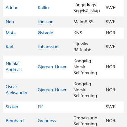
Långedrags
Adrian
Kallin
SWE
Segelsällskap
Neo
Jönsson
Malmö SS
SWE
Mats
Østvold
KNS
NOR
Hjuviks
Karl
Johansson
SWE
Båtklubb
Kongelig
Nicolai
Gjerpen-Huser
Norsk
NOR
Andreas
Seilforening
Kongelig
Oscar
Gjerpen-Huser
Norsk
NOR
Aleksander
Seilforening
Sixten
Elf
SWE
Drøbaksund
Bernhard
Grenness
NOR
Seilforening