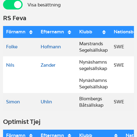
Visa besättning
Visa besättning
RS Feva
Förnamn
Efternamn
Klubb
Nationsbe
Marstrands
Folke
Hofmann
SWE
Segelsällskap
Nynäshamns
Nils
Zander
SWE
segelsällskap
Nynäshamns
Segelsällskap
Blombergs
Simon
Uhlin
SWE
Båtsällskap
Optimist Tjej
Förnamn
Efternamn
Klubb
Nati