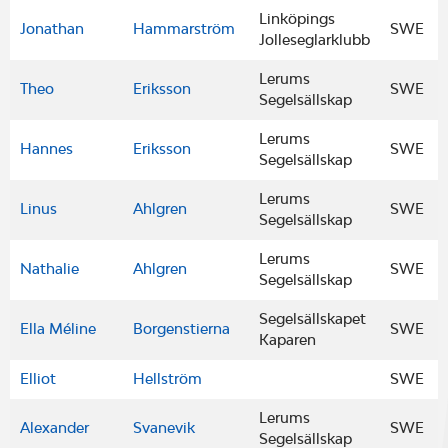
Linköpings
Jonathan
Hammarström
SWE
Jolleseglarklubb
Lerums
Theo
Eriksson
SWE
Segelsällskap
Lerums
Hannes
Eriksson
SWE
Segelsällskap
Lerums
Linus
Ahlgren
SWE
Segelsällskap
Lerums
Nathalie
Ahlgren
SWE
Segelsällskap
Segelsällskapet
Ella Méline
Borgenstierna
SWE
Kaparen
Elliot
Hellström
SWE
Lerums
Alexander
Svanevik
SWE
Segelsällskap