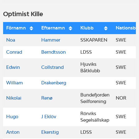
Optimist Kille
Förnamn
Efternamn
Klubb
Nationsbe
Noa
Hammer
SSKAPAREN
SWE
Conrad
Berndtsson
LDSS
SWE
Hjuviks
Edwin
Collstrand
SWE
Båtklubb
William
Drakenberg
SWE
Bundefjorden
Nikolai
Renø
NOR
Seilforening
Rörviks
Hugo
J Eklöv
SWE
Segelsällskap
Anton
Ekerstig
LDSS
SWE