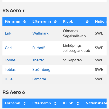
RS Aero 7
Förnamn
Efternamn
Klubb
Nations
Ölmanäs
Erik
Wallmark
SWE
Segelsällskap
Linköpings
Carl
Furhoff
SWE
Jolleseglarklubb
Tobias
Thelfer
SS kaparen
SWE
Tobias
Strömberg
SWE
Julie
Lamarre
SWE
RS Aero 6
Förnamn
Efternamn
Klubb
Nationsbete