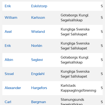
Erik
Eskilstorp
S
Göteborgs Kungl.
William
Karlsson
S
Segelsällskap
Kungliga Svenska
Axel
Wieland
S
Segel Sällskapet
Kungliga Svenska
Erik
Norlén
S
Segel Sällskapet
Göteborgs Kungl.
Albin
Seglevi
S
Segelsällskap
Kungliga Svenska
Sissel
Engdahl
S
Segel Sällskapet
Karlstads
Alexander
Hargefors
S
Kappseglingsförening
Stenungsunds
Carl
Bergman
S
Segelsällskap