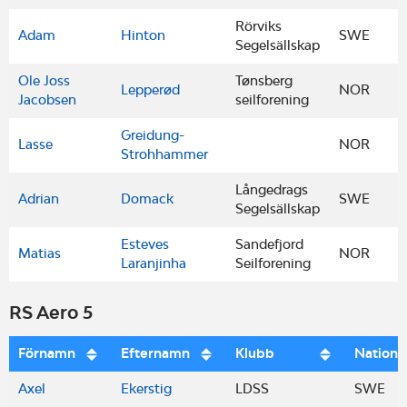
Rörviks
Adam
Hinton
SWE
Segelsällskap
Ole Joss
Tønsberg
Lepperød
NOR
Jacobsen
seilforening
Greidung-
Lasse
NOR
Strohhammer
Långedrags
Adrian
Domack
SWE
Segelsällskap
Esteves
Sandefjord
Matias
NOR
Laranjinha
Seilforening
RS Aero 5
Förnamn
Efternamn
Klubb
Nations
Axel
Ekerstig
LDSS
SWE