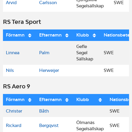
Arvid
Carlsson
SWE
Segelsällskap
RS Tera Sport
Förnamn
Efternamn
Klubb
Nationsbete
Gefle
Linnea
Palm
Segel
SWE
Sällskap
Nils
Herweijer
SWE
RS Aero 9
Förnamn
Efternamn
Klubb
Nationsbe
Christer
Båth
SWE
Ölmanäs
Rickard
Bergqvist
SWE
Segelsällskap