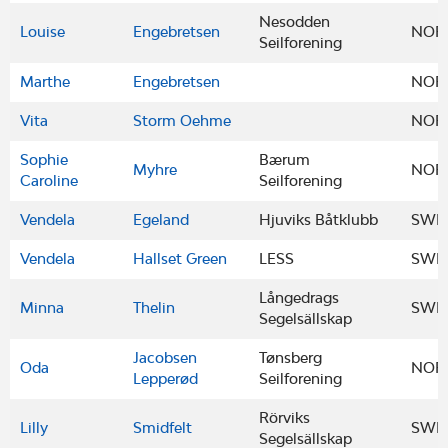
Nesodden
Louise
Engebretsen
NOR
Seilforening
Marthe
Engebretsen
NOR
Vita
Storm Oehme
NOR
Sophie
Bærum
Myhre
NOR
Caroline
Seilforening
Vendela
Egeland
Hjuviks Båtklubb
SWE
Vendela
Hallset Green
LESS
SWE
Långedrags
Minna
Thelin
SWE
Segelsällskap
Jacobsen
Tønsberg
Oda
NOR
Lepperød
Seilforening
Rörviks
Lilly
Smidfelt
SWE
Segelsällskap