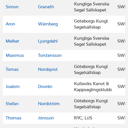
Kungliga Svenska
Simon
Granath
SWE
Segel Sällskapet
Göteborgs Kungl.
Aron
Wärnberg
SWE
Segelsällskap
Kungliga Svenska
Melker
Ljungdahl
SWE
Segel Sällskapet
Maximus
Torstensson
SWE
Göteborgs Kungl.
Tomas
Nordqvist
SWE
Segelsällskap
Kullaviks Kanot &
Joakim
Dovrén
SWE
Kappseglingsklubb
Göteborgs Kungl.
Stefan
Nordström
SWE
Segelsällskap
Thomas
Jönsson
RYC, LiJS
SWE