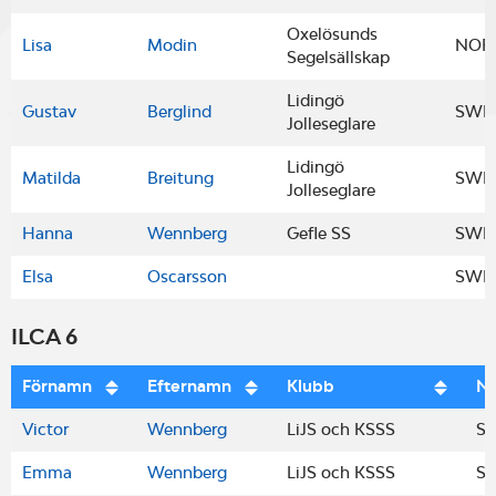
Oxelösunds
Lisa
Modin
NOR
Segelsällskap
Lidingö
Gustav
Berglind
SWE
Jolleseglare
Lidingö
Matilda
Breitung
SWE
Jolleseglare
Hanna
Wennberg
Gefle SS
SWE
Elsa
Oscarsson
SWE
ILCA 6
Förnamn
Efternamn
Klubb
Na
Victor
Wennberg
LiJS och KSSS
S
Emma
Wennberg
LiJS och KSSS
S