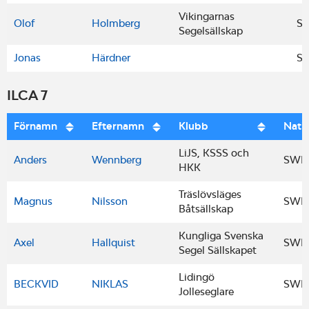
Vikingarnas
Olof
Holmberg
S
Segelsällskap
Jonas
Härdner
S
ILCA 7
Förnamn
Efternamn
Klubb
Nati
LiJS, KSSS och
Anders
Wennberg
SWE
HKK
Träslövsläges
Magnus
Nilsson
SWE
Båtsällskap
Kungliga Svenska
Axel
Hallquist
SWE
Segel Sällskapet
Lidingö
BECKVID
NIKLAS
SWE
Jolleseglare