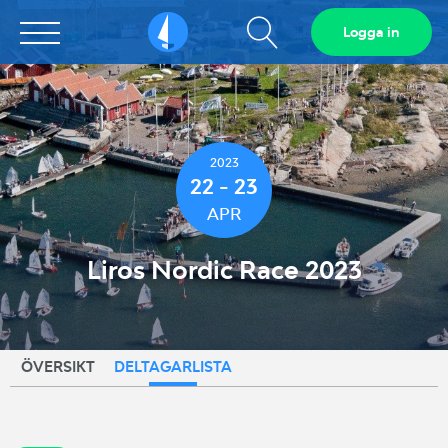
Visa
Logga in
Sailarena
sökfält
2023
22 - 23
APR
Liros Nordic Race 2023
ÖVERSIKT
DELTAGARLISTA