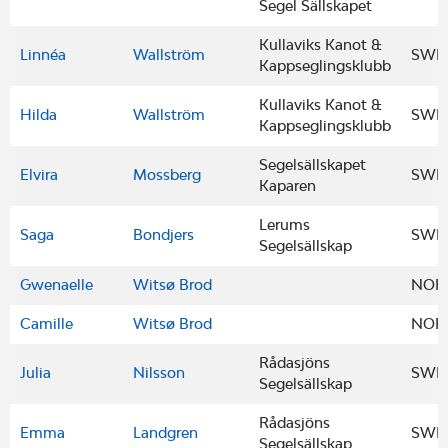
Segel Sällskapet
Kullaviks Kanot &
Linnéa
Wallström
SWE
Kappseglingsklubb
Kullaviks Kanot &
Hilda
Wallström
SWE
Kappseglingsklubb
Segelsällskapet
Elvira
Mossberg
SWE
Kaparen
Lerums
Saga
Bondjers
SWE
Segelsällskap
Gwenaelle
Witsø Brod
NOR
Camille
Witsø Brod
NOR
Rådasjöns
Julia
Nilsson
SWE
Segelsällskap
Rådasjöns
Emma
Landgren
SWE
Segelsällskap