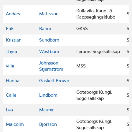
Kullaviks Kanot &
Anders
Mattsson
S
Kappseglingsklubb
Erik
Rahm
GKSS
S
Kristian
Sundborn
S
Thyra
Westbom
Lerums Segelsällskap
S
Johnsson
ville
MSS
S
Stjernström
Hanna
Gaskell-Brown
S
Göteborgs Kungl.
Calle
Lindbom
S
Segelsällskap
Lea
Maurer
S
Göteborgs Kungl.
Malcolm
Björsson
S
Segelsällskap