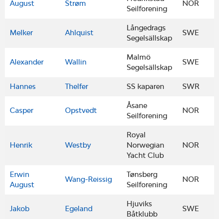
August
Strøm
NOR
Seilforening
Långedrags
Melker
Ahlquist
SWE
Segelsällskap
Malmö
Alexander
Wallin
SWE
Segelsällskap
Hannes
Thelfer
SS kaparen
SWR
Åsane
Casper
Opstvedt
NOR
Seilforening
Royal
Henrik
Westby
Norwegian
NOR
Yacht Club
Erwin
Tønsberg
Wang-Reissig
NOR
August
Seilforening
Hjuviks
Jakob
Egeland
SWE
Båtklubb