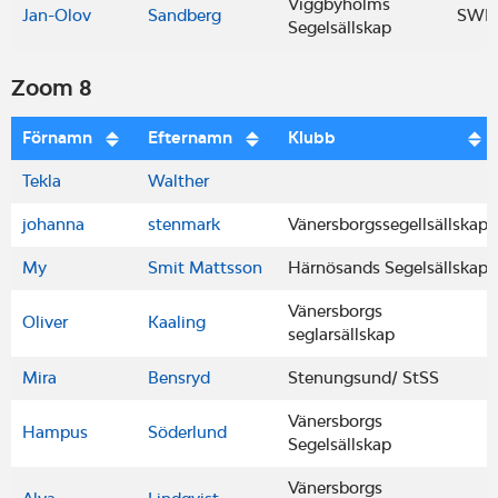
Viggbyholms
Jan-Olov
Sandberg
SWE
Segelsällskap
Zoom 8
Förnamn
Efternamn
Klubb
Tekla
Walther
johanna
stenmark
Vänersborgssegellsällskap
My
Smit Mattsson
Härnösands Segelsällskap
Vänersborgs
Oliver
Kaaling
seglarsällskap
Mira
Bensryd
Stenungsund/ StSS
Vänersborgs
Hampus
Söderlund
Segelsällskap
Vänersborgs