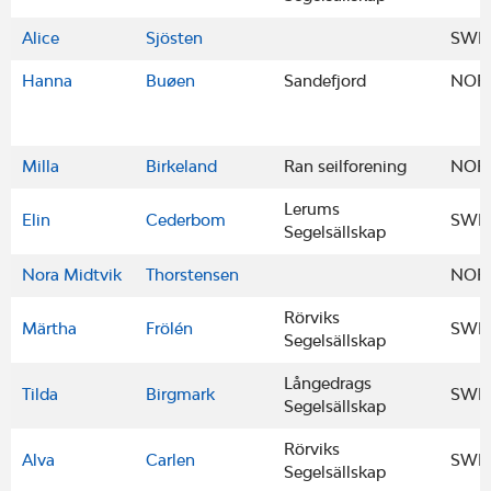
Alice
Sjösten
SWE
Hanna
Buøen
Sandefjord
NOR
Milla
Birkeland
Ran seilforening
NOR
Lerums
Elin
Cederbom
SWE
Segelsällskap
Nora Midtvik
Thorstensen
NOR
Rörviks
Märtha
Frölén
SWE
Segelsällskap
Långedrags
Tilda
Birgmark
SWE
Segelsällskap
Rörviks
Alva
Carlen
SWE
Segelsällskap