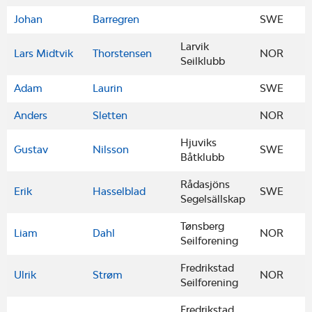
Johan
Barregren
SWE
Larvik
Lars Midtvik
Thorstensen
NOR
Seilklubb
Adam
Laurin
SWE
Anders
Sletten
NOR
Hjuviks
Gustav
Nilsson
SWE
Båtklubb
Rådasjöns
Erik
Hasselblad
SWE
Segelsällskap
Tønsberg
Liam
Dahl
NOR
Seilforening
Fredrikstad
Ulrik
Strøm
NOR
Seilforening
Fredrikstad