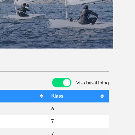
Visa besättning
Visa besättning
Klass
6
7
7