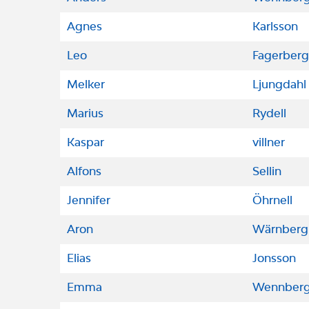
Agnes
Karlsson
Leo
Fagerberg
Melker
Ljungdahl
Marius
Rydell
Kaspar
villner
Alfons
Sellin
Jennifer
Öhrnell
Aron
Wärnberg
Elias
Jonsson
Emma
Wennber