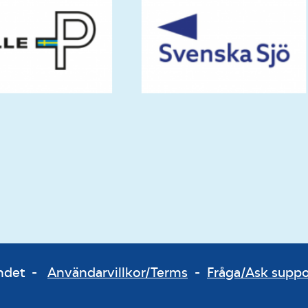
bundet -
Användarvillkor/Terms
-
Fråga/Ask supp