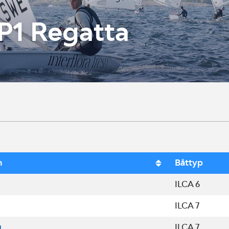
P1 Regatta
n
Båttyp
ILCA 6
ILCA 7
g
ILCA 7