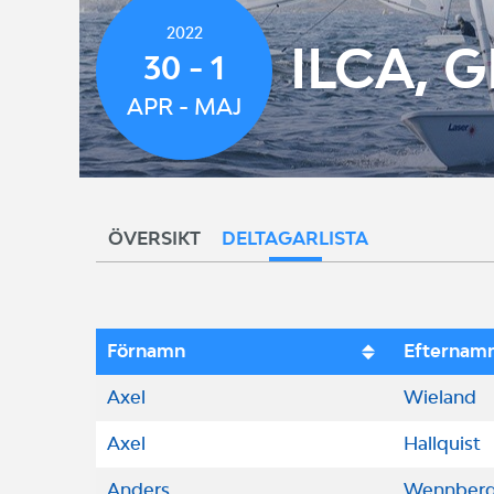
2022
ILCA, G
30 - 1
APR - MAJ
ÖVERSIKT
DELTAGARLISTA
Förnamn
Efternam
Axel
Wieland
Axel
Hallquist
Anders
Wennber