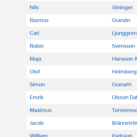
Nils
Jöninger
Rasmus
Granzin
Carl
Ljunggren
Robin
Svensson
Maja
Hansson-
Olof
Holmberg
Simon
Granath
Emrik
Olsson Da
Maximus
Torstenss
Jacob
Brännstr
William
Karlsson