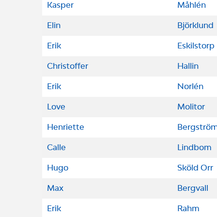
Kasper
Måhlén
Elin
Björklund
Erik
Eskilstorp
Christoffer
Hallin
Erik
Norlén
Love
Molitor
Henriette
Bergströ
Calle
Lindbom
Hugo
Sköld Orr
Max
Bergvall
Erik
Rahm