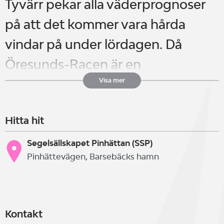
Tyvärr pekar alla väderprognoser
på att det kommer vara hårda
vindar på under lördagen. Då
Öresunds-Racen är en
nybörjartävling med en övre
Visa mer
vindgräns på 7 m/s väljer vi att
Hitta hit
ställa in.
Segelsällskapet Pinhättan (SSP)
Pinhättevägen, Barsebäcks hamn
Öresunds-Racen är segeltävlingar
som genomförs av klubbarna i
Öresundskretsen och är till för de
Kontakt