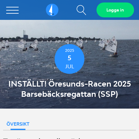
Visa
Logga in
Sailarena
sökfält
2025
5
JUL
INSTÄLLT! Öresunds-Racen 2025
Barsebäcksregattan (SSP)
ÖVERSIKT