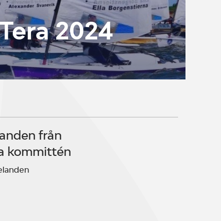
 Tera 2024
anden från
a kommittén
elanden