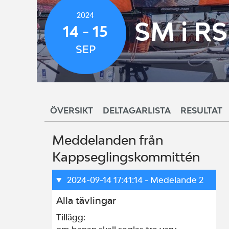
2024
SM i RS
14 - 15
SEP
ÖVERSIKT
DELTAGARLISTA
RESULTAT
Meddelanden från
Kappseglingskommittén
2024-09-14 17:41:14
- Medelande 2
Alla tävlingar
Tillägg:
