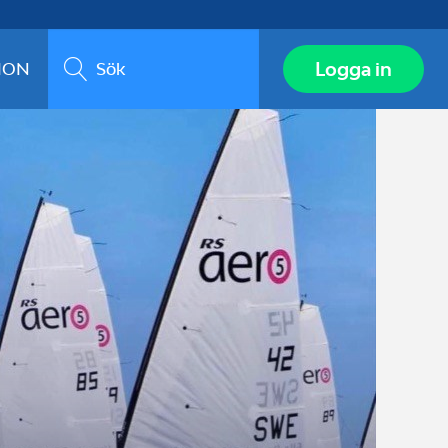
Sök
Logga in
ION