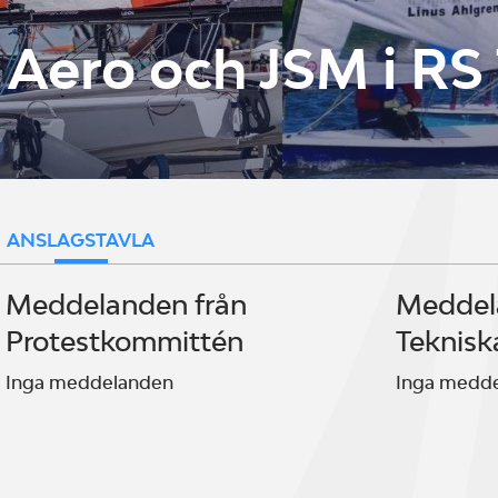
 Aero och JSM i RS
ANSLAGSTAVLA
Meddelanden från
Meddel
Protestkommittén
Teknisk
Inga meddelanden
Inga medd