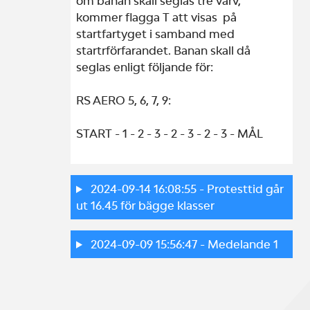
om banan skall seglas tre varv, 
kommer flagga T att visas  på 
startfartyget i samband med 
startrförfarandet. Banan skall då 
seglas enligt följande för: 

RS AERO 5, 6, 7, 9:

START - 1 - 2 - 3 - 2 - 3 - 2 - 3 - MÅL

2024-09-14 16:08:55
- Protesttid går
ut 16.45 för bägge klasser
2024-09-09 15:56:47
- Medelande 1