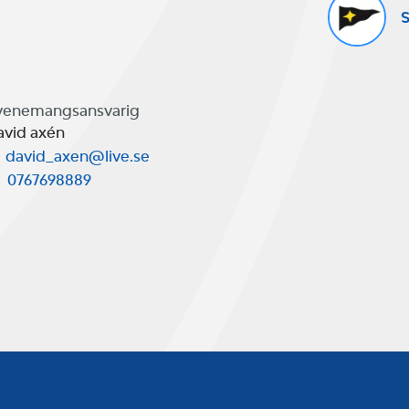
S
venemangsansvarig
avid axén
david_axen@live.se
0767698889