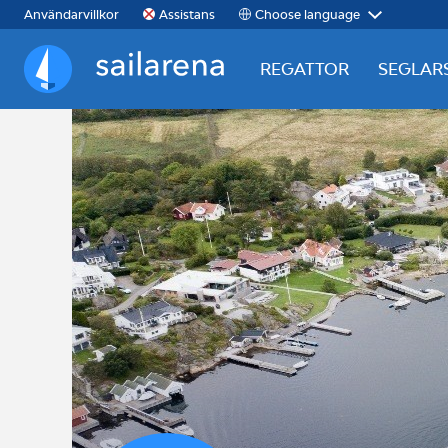
Choose language
Användarvillkor
Assistans
REGATTOR
SEGLAR
Sailarena