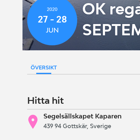
OK rega
2020
27 - 28
SEPTE
JUN
ÖVERSIKT
Hitta hit
Segelsällskapet Kaparen
439 94 Gottskär, Sverige