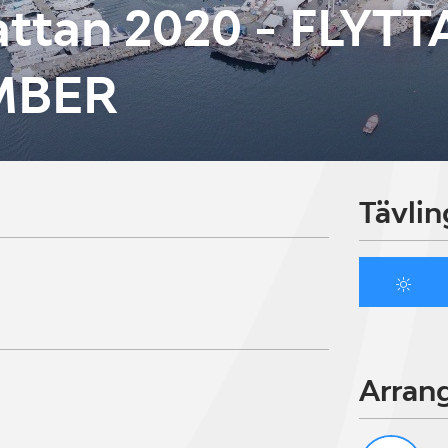
ttan 2020 - FLYTT
MBER
Tävlin
Arran