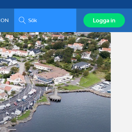
Sök
Logga in
ION