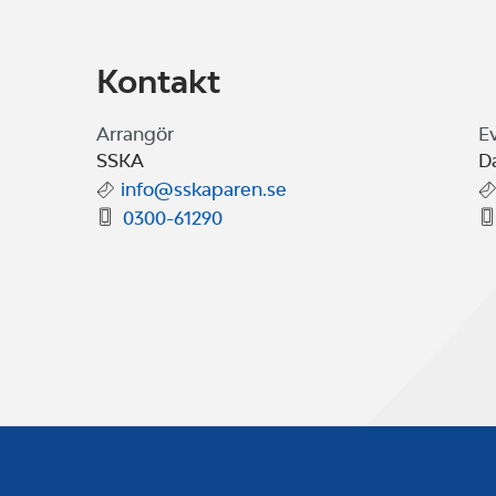
Kontakt
Arrangör
E
SSKA
D
info@sskaparen.se
0300-61290