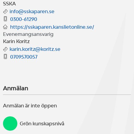
vi tur kommer även tomten på
SSKA
info@sskaparen.se
besök.
0300-61290
https://sskaparen.kanslietonline.se/
Evenemangsansvarig
Julfika ingår till seglarna.
Karin Koritz
karin.koritz@koritz.se
0709570057
Program:
Kl. 10.00 Registrering
Anmälan
Kl. 10.30 Rorsmansmöte
Anmälan är inte öppen
Kl. 11.00 Första start
Grön kunskapsnivå
Två seglingar planeras - väder och