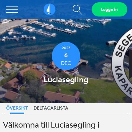
Visa
Logga in
Sailarena
sökfält
2025
6
DEC
Luciasegling
ÖVERSIKT
DELTAGARLISTA
Välkomna till Luciasegling i