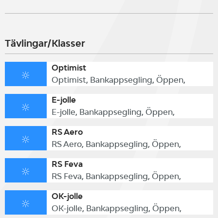
vind avgör
Tävlingar/Klasser
Anmälan i Sailarena senast den 4
Optimist
december (200 kr enmansbåt, 400
Optimist, Bankappsegling, Öppen,
kr tvåmansbåt) eller på plats den 6
E-jolle
E-jolle, Bankappsegling, Öppen,
december (300/600 kr).
RS Aero
RS Aero, Bankappsegling, Öppen,
VÄLKOMNA!
RS Feva
RS Feva, Bankappsegling, Öppen,
OK-jolle
OK-jolle, Bankappsegling, Öppen,