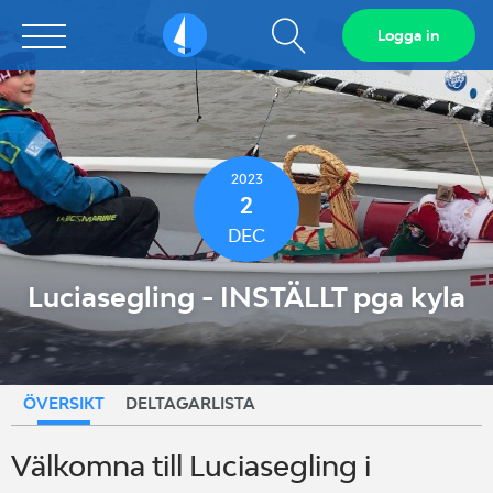
Visa
Logga in
Sailarena
sökfält
2023
2
DEC
Luciasegling - INSTÄLLT pga kyla
ÖVERSIKT
DELTAGARLISTA
Välkomna till Luciasegling i