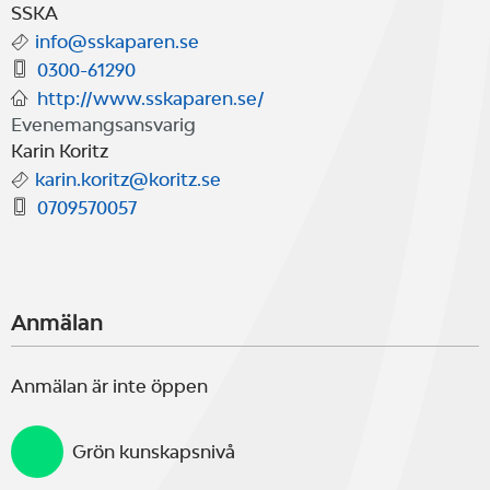
vi tur kommer även tomten på
SSKA
info@sskaparen.se
besök.
0300-61290
http://www.sskaparen.se/
Evenemangsansvarig
Julfikan ingår till seglarna.
Karin Koritz
karin.koritz@koritz.se
0709570057
Program:
Kl. 10.00 Registrering
Anmälan
Kl. 10.30 Rorsmansmöte
Anmälan är inte öppen
Kl. 11.00 Första start
Grön kunskapsnivå
Två seglingar planeras - väder och