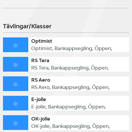
vind avgör
Tävlingar/Klasser
Anmälan i Sailarena senast den 30
Optimist
november (200 kr) eller på plats
Optimist, Bankappsegling, Öppen,
den 2 december (300 kr).
RS Tera
RS Tera, Bankappsegling, Öppen,
RS Aero
VÄLKOMNA!
RS Aero, Bankappsegling, Öppen,
E-jolle
E-jolle, Bankappsegling, Öppen,
OK-jolle
OK-jolle, Bankappsegling, Öppen,