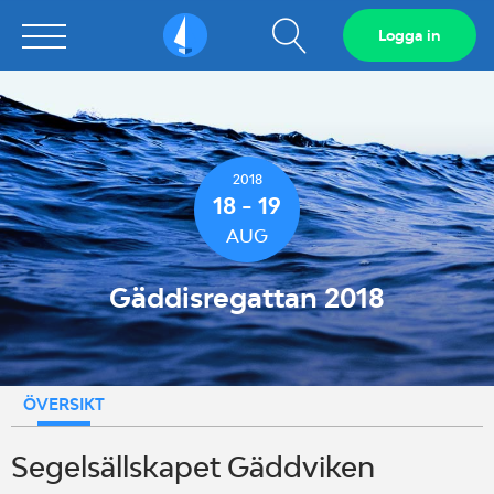
Visa
Logga in
Sailarena
sökfält
2018
18 - 19
AUG
Gäddisregattan 2018
ÖVERSIKT
Segelsällskapet Gäddviken