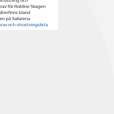
utrustning och 
rav för Robline Skagen 
återfinns bland 
n på Sailarena
rav och utrustningslista