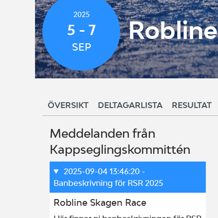
2025
Robline
5 - 7
SEP
ÖVERSIKT
DELTAGARLISTA
RESULTAT
Meddelanden från
Kappseglingskommittén
2025-09-04 13:46:20
-
Banbeskrivning för RSR 2025
Robline Skagen Race