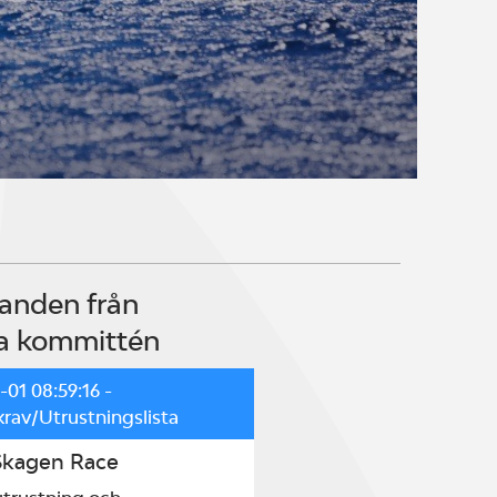
anden från
a kommittén
-01 08:59:16
-
rav/Utrustningslista
Skagen Race