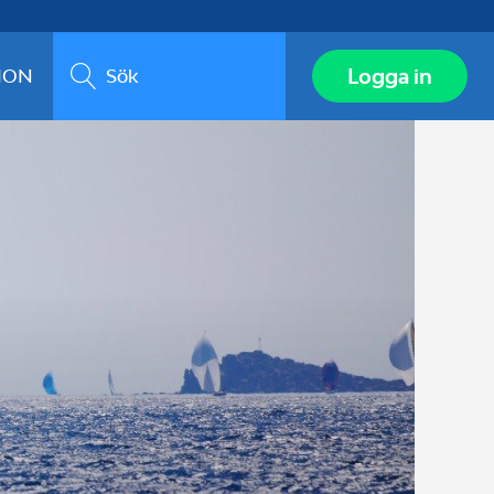
Sök
Logga in
ION