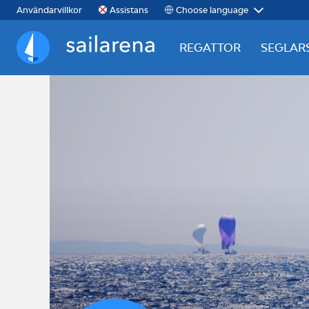
Choose language
Användarvillkor
Assistans
REGATTOR
SEGLAR
Sailarena