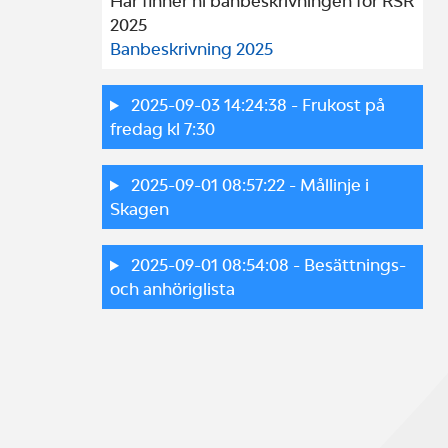
Här finner ni banbeskrivningen för RSR 
2025
Banbeskrivning 2025
2025-09-03 14:24:38
- Frukost på
fredag kl 7:30
2025-09-01 08:57:22
- Mållinje i
Skagen
2025-09-01 08:54:08
- Besättnings-
och anhöriglista