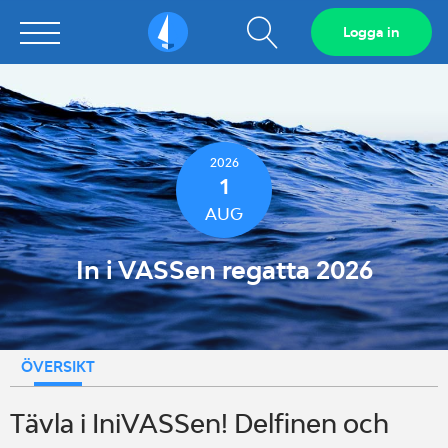
Visa
Logga in
Sailarena
sökfält
2026
1
AUG
In i VASSen regatta 2026
ÖVERSIKT
Tävla i IniVASSen! Delfinen och