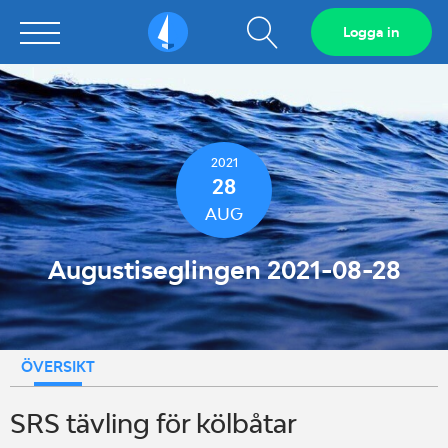
Visa
Logga in
Sailarena
sökfält
2021
28
AUG
Augustiseglingen 2021-08-28
ÖVERSIKT
SRS tävling för kölbåtar