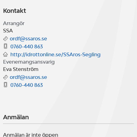
Kontakt
Arrangör
SSA
ordf@ssaros.se
0760-440 863
http://idrottonline.se/SSAros-Segling
Evenemangsansvarig
Eva Stenström
ordf@ssaros.se
0760-440 863
Anmälan
Anmälan är inte öppen